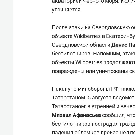
акваторией Черного моря. Коли
уточняется.
После атаки на Свердловскую о
объекте Wildberries в Екатеринб
Свердловской области
Денис П
беспилотников. Напомним, атак
объекты Wildberries продолжаю
повреждены или уничтожены скла
Накануне минобороны РФ также
Татарстаном. 5 августа ведом
Татарстаном: в утренней и вече
Михаил Афанасьев
сообщил
, ч
беспилотников пострадал гражда
падения обломков произошел по