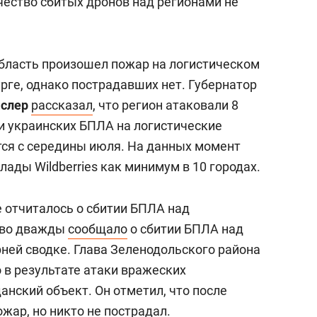
чество сбитых дронов над регионами не
бласть произошел пожар на логистическом
урге, однако пострадавших нет. Губернатор
аслер
рассказал
, что регион атаковали 8
и украинских БПЛА на логистические
тся с середины июля. На данных момент
ды Wildberries как минимум в 10 городах.
 отчиталось о сбитии БПЛА над
ство дважды
сообщало
о сбитии БПЛА над
рней сводке. Глава Зеленодольского района
то в результате атаки вражеских
нский объект. Он отметил, что после
жар, но никто не пострадал.