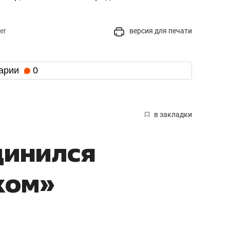
er
версия для печати
арии
0
в закладки
динился
ком»