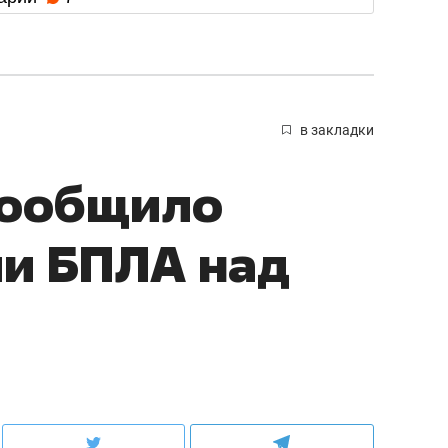
в закладки
сообщило
ии БПЛА над