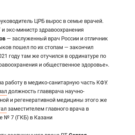
с вершины горы»
руководитель ЦРБ вырос в семье врачей.
Т и экс-министр здравоохранения
ов
— заслуженный врач России и отличник
ков пошел по их стопам — закончил
021 году там же отучился в ординатуре по
равоохранения и общественное здоровье».
а работу в медико-санитарную часть КФУ.
мал
должность главврача научно-
ной и регенеративной медицины этого же
тал
заместителем главного врача в
 № 7 (ГКБ) в Казани