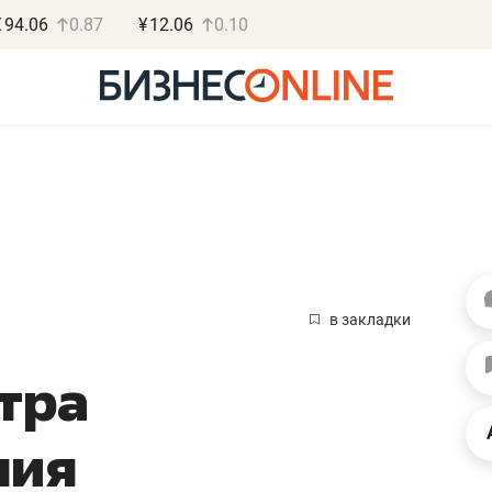
€
94.06
0.87
¥
12.06
0.10
Василь Мазитов
Роман О
МАРТ
«Готовые
в закладки
«Не зная местных
«Мне лучше
тра
правил, бизнес может
не заработать 
потерять минимум
чем потерять
ния
полгода»
репутацию»
Как бизнесу выйти на зарубежные
Владелец отделочной ф