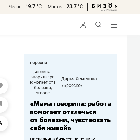
19.7
°С
23.7
°С
Челны
Москва
персона
бодец
Дарья Семенова
 решения»
«Бросско»
«Мама говорила: работа
«Не зна
вообще,
помогает отвлечься
правил,
от болезни, чувствовать
потерят
себя живой»
полгода
ирмы
Наследница бизнеса по пошиву
Как бизнесу 