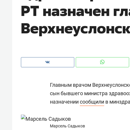
РТ назначен г
Верхнеуслонс
Главным врачом Верхнеуслонск
сын бывшего министра здравоо
назначении
сообщили
в минздра
Рекомендуем
Рекоме
а»:
Дизайнер-прораб Наталья
Как в
 –
Наседкина: «Ремонт вместе
гаджет
Марсель Садыков
ет
с мебелью за 2 миллиона –
самос