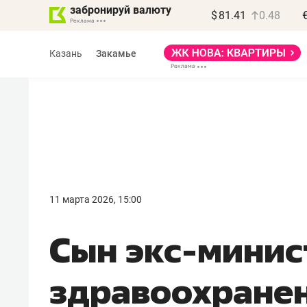
забронируй валюту
$
81.41
0.48
Казань
Закамье
11 марта 2026, 15:00
Сын экс-минис
здравоохране