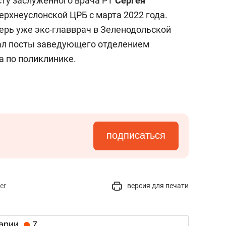
ту заслуженного врача РТ
Сергея
Верхнеуслонской ЦРБ с марта 2022 года.
ерь уже экс-главврач в Зеленодольской
мал посты заведующего отделением
а по поликлинике.
подписаться
er
версия для печати
арии
7