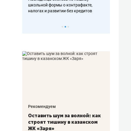
н, дотошных
школьной формы о контрафакте,
рынки, почем
осах мастеров
налогах и развитии без кредитов
чем интересе
Рекомендуем
Рекоме
в:
Оставить шум за волной: как
Психо
строят тишину в казанском
«Дире
щаться
ЖК «Заря»
когда