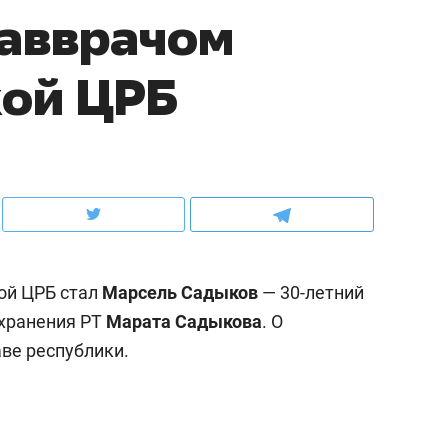
лавврачом
рынки, почему надо знать аксакалов и
о трехкратном росте це
чем интересен Оман?
клиентах и чудных запр
кой ЦРБ
ой ЦРБ стал
Марсель Садыков
— 30-летний
хранения РТ
Марата Садыкова
. О
ве республики.
ндуем
Рекомендуем
ыжить ребенку без
Салих хазрат Ибрагимо
а и научить его
«Если меня не услышат
тоятельности за 18
с минбара – буду обра