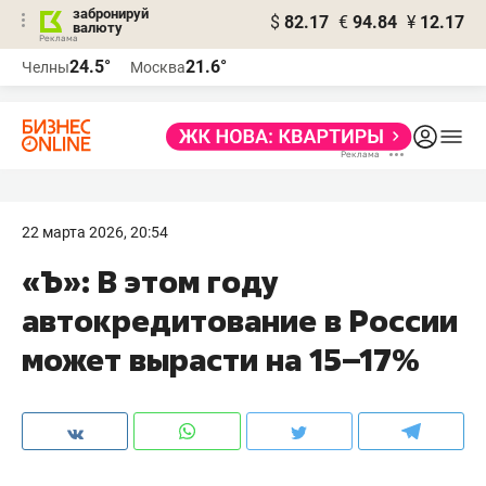
забронируй
$
82.17
€
94.84
¥
12.17
валюту
24.5°
21.6°
Челны
Москва
22 марта 2026, 20:54
«Ъ»: В этом году
автокредитование в России
может вырасти на 15–17%