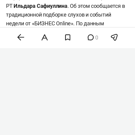
РТ
Ильдара Сафиуллина
. Об этом сообщается в
традиционной подборке слухов и событий
недели от «БИЗНЕС Online». По данным
источников нашего издания, генерал-майор в
0
ближайшее время переходит на службу в
министерство обороны России.