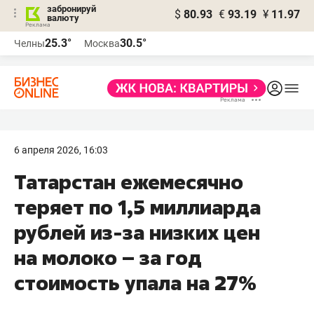
забронируй
$
80.93
€
93.19
¥
11.97
валюту
25.3°
30.5°
Челны
Москва
6 апреля 2026, 16:03
Татарстан ежемесячно
теряет по 1,5 миллиарда
рублей из-за низких цен
на молоко – за год
стоимость упала на 27%