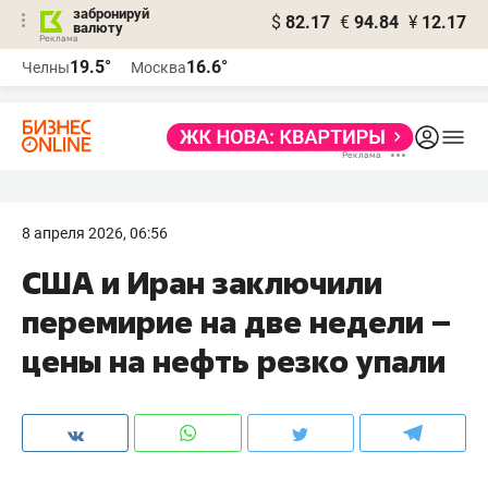
забронируй
$
82.17
€
94.84
¥
12.17
валюту
19.5°
16.6°
Челны
Москва
8 апреля 2026, 06:56
США и Иран заключили
перемирие на две недели –
цены на нефть резко упали