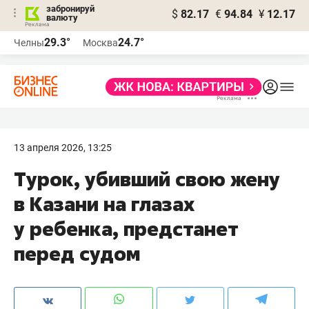
забронируй
$
82.17
€
94.84
¥
12.17
валюту
29.3°
24.7°
Челны
Москва
13 апреля 2026, 13:25
Турок, убивший свою жену
в Казани на глазах
у ребенка, предстанет
перед судом