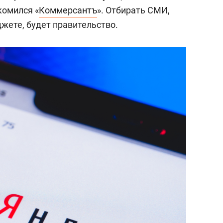
сверхнагрузку
для меня это челлендж
комился «
Коммерсантъ
». Отбирать СМИ,
сом»
джете, будет правительство.