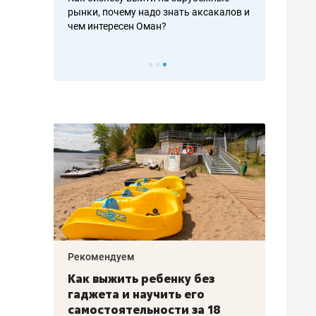
рафакте,
рынки, почему надо знать аксакалов и
о трехкратно
кредитов
чем интересен Оман?
клиентах и ч
Рекомендуем
Рекоме
лья
Как выжить ребенку без
Салих
есте
гаджета и научить его
«Если
а –
самостоятельности за 18
с мин