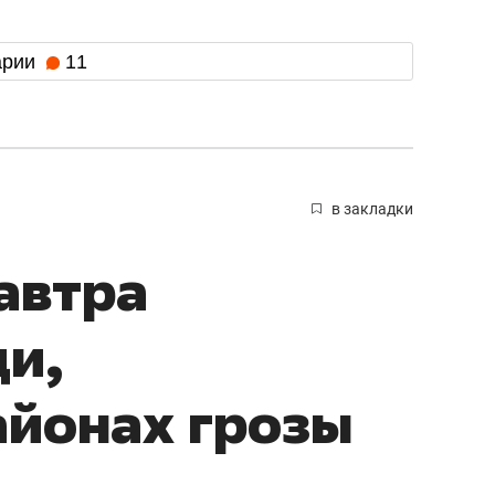
арии
11
в закладки
автра
и,
айонах грозы