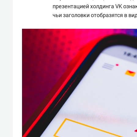
свою 
презентацией холдинга VK озна
стрес
чьи заголовки отобразятся в ви