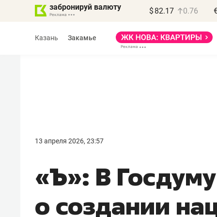
забронируй валюту
$
82.17
0.76
Казань
Закамье
Василь Мазитов
МАРТ
13 апреля 2026, 23:57
«Не зная местных
«Ъ»: В Госдуму
правил, бизнес может
потерять минимум
о создании на
полгода»
Как бизнесу выйти на зарубежные