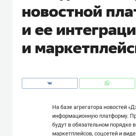
новостной пл
рынки, почему надо знать аксакал
чем интересен Оман?
и ее интеграци
и маркетплей
На базе агрегатора новостей «
Рекомендуем
Рекоме
информационную платформу. Пр
Оставить шум за волной: как
Психо
будут в обязательном порядке 
строят тишину в казанском
«Дире
ЖК «Заря»
когда 
маркетплейсов, соцсетей и вид