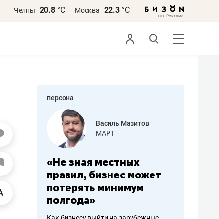
20.8
°С
22.3
°С
Челны
Москва
персона
еменова
Василь Мазитов
»
МАРТ
а: работа
«Не зная местных
«Мне лу
ечься
правил, бизнес может
не зара
вствовать
потерять минимум
чем пот
полгода»
репутац
пошиву
Как бизнесу выйти на зарубежные
Владелец от