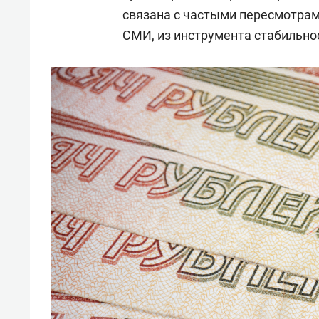
спорта
свою све
связана с частыми пересмотрам
стрессом
СМИ, из инструмента стабильно