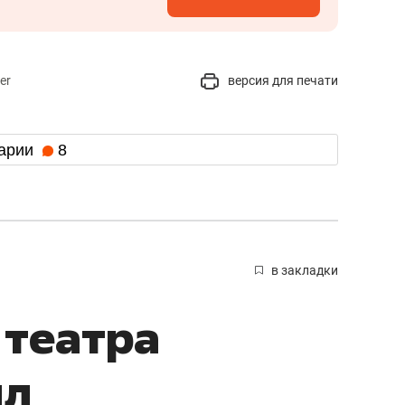
er
версия для печати
арии
8
в закладки
 театра
ил