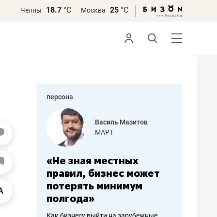
18.7
°С
25
°С
Челны
Москва
персона
Василь Мазитов
Роман 
МАРТ
«Готов
бота
«Не зная местных
«Мне лучше
правил, бизнес может
не заработат
вать
потерять минимум
чем потерять
полгода»
репутацию»
Как бизнесу выйти на зарубежные
Владелец отделочной