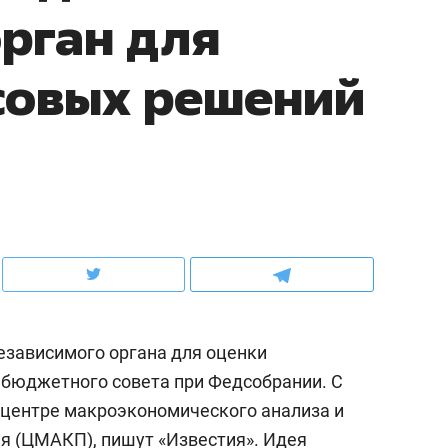
рган для
ехкратном росте цен, дотошных
школьной формы о контрафакте,
нтах и чудных запросах мастеров
налогах и развитии без кредитов
совых решений
езависимого органа для оценки
ем
Рекомендуем
 бюджетного совета при Федсобрании. С
апевт «Фороса»:
Дизайнер-прораб Наталья
 центре макроэкономического анализа и
рский невроз» –
Наседкина: «Ремонт вмест
овек не считает
с мебелью за 2 миллиона –
я (ЦМАКП), пишут «
Известия
». Идея