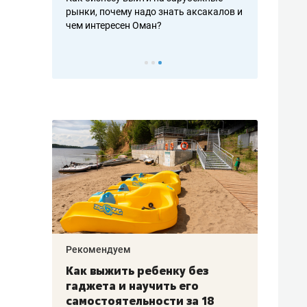
рынки, почему надо знать аксакалов и
о трехкратном росте 
чем интересен Оман?
клиентах и чудных за
Рекомендуем
Рекоменду
Как выжить ребенку без
Салих ха
е
гаджета и научить его
«Если ме
самостоятельности за 18
с минбар