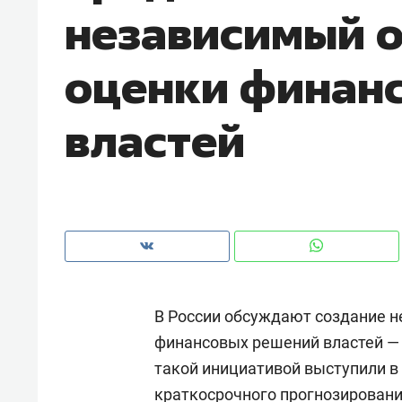
независимый о
рынки, почему надо знать аксакалов и
о тр
чем интересен Оман?
клие
оценки финан
властей
В России обсуждают создание н
Рекомендуем
Рекоменду
финансовых решений властей —
Падел, фитнес, танцы и даже
Психотер
такой инициативой выступили в
ниндзя-зал: как ТРЦ «Франт»
«Директо
стал Меккой для любителей
когда чел
краткосрочного прогнозировани