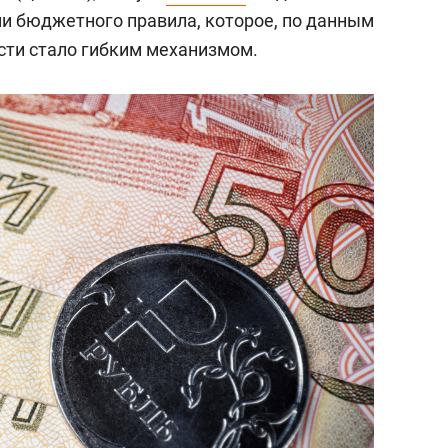
рхнагрузку
для меня это челлендж!»
и бюджетного правила, которое, по данным
»
сти стало гибким механизмом.