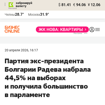
забронируй
$
81.41
€
94.06
¥
12.06
валюту
28.7°
31.9°
Челны
Москва
20 апреля 2026, 16:17
Партия экс-президента
Болгарии Радева набрала
44,5% на выборах
и получила большинство
в парламенте