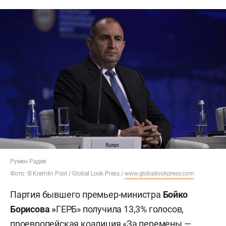
Румен Радев
Фото: © Kremlin Pool / Global Look Press /
www.globallookpress.com
Партия бывшего премьер-министра
Бойко
Борисова »
ГЕРБ» получила 13,3% голосов,
проевропейская коалиция «За перемены —