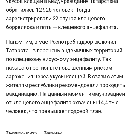
укусов клещей в медучреждения Татарстана
обратились
12 928 человек. Тогда
зарегистрировали 22 случая клещевого
боррелиоза и пять — клещевого энцефалита.
Напомним, в мае Роспотребнадзор
включил
Татарстан в перечень эндемичных территорий
по клещевому вирусному энцефалиту. Так
называют регионы с повышенным риском
заражения через укусы клещей. В связи с этим
жителям республики рекомендовали проходить
вакцинацию. На данный момент иммунизацией
от клещевого энцефалита охвачены 14,4 тыс.
человек, что превышает годовой план.
#
#
здравоохранение
здоровье