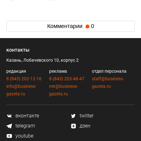
Комментарии
0
контакты
Казань, Лобачевского 10, корпус 2
редакция
реклама
отдел персонала
8 (843) 202-12-10
8 (843) 203-48-47
staff@business-
info@business-
mir@business-
gazeta.ru
gazeta.ru
gazeta.ru
вконтакте
twitter
telegram
дзен
youtube