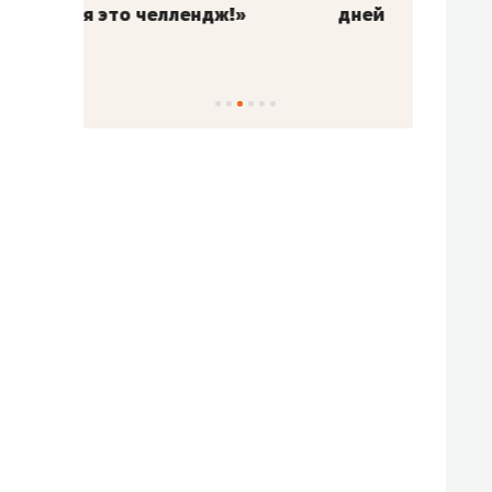
!»
дней
с вер