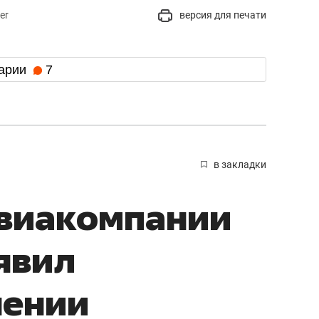
er
версия для печати
арии
7
в закладки
авиакомпании
явил
нении