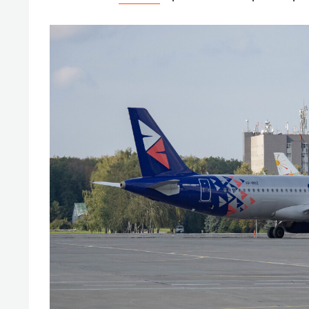
спорта
свою 
стрес