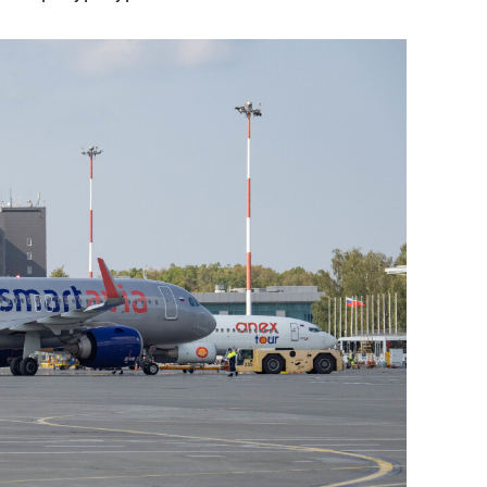
сверхнагрузку
для меня это челлендж
сом»