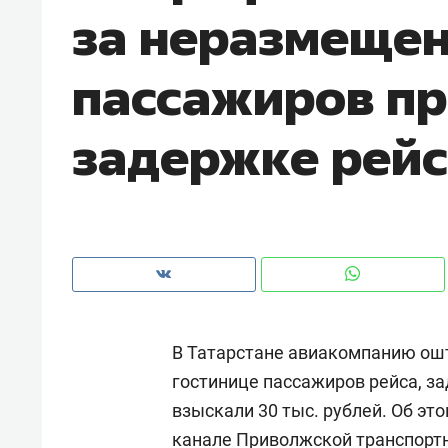
за неразмеще
рынки, почему надо знать аксакал
чем интересен Оман?
пассажиров пр
задержке рей
В Татарстане авиакомпанию оштр
Рекомендуем
Рекоме
гостинице пассажиров рейса, за
Падел, фитнес, танцы и даже
Психо
взыскали 30 тыс. рублей. Об э
ниндзя-зал: как ТРЦ «Франт»
«Дире
стал Меккой для любителей
когда 
канале
Приволжской транспортн