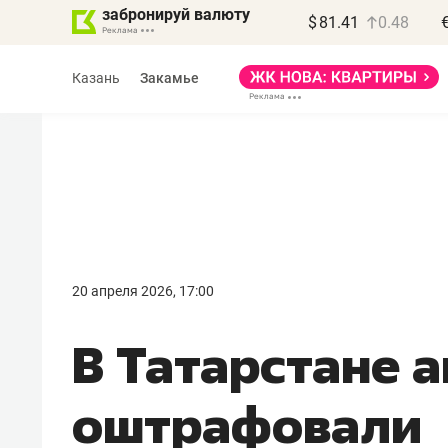
забронируй валюту
$
81.41
0.48
Казань
Закамье
Василь Мазитов
МАРТ
20 апреля 2026, 17:00
«Не зная местных
В Татарстане 
правил, бизнес может
потерять минимум
оштрафовали
полгода»
Как бизнесу выйти на зарубежные