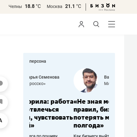
18.8
°С
21.1
°С
Челны
Москва
персона
еменова
Василь Мазитов
»
МАРТ
а: работа
«Не зная местных
«Мне лу
ечься
правил, бизнес может
не зара
вствовать
потерять минимум
чем пот
полгода»
репутац
пошиву
Как бизнесу выйти на зарубежные
Владелец от