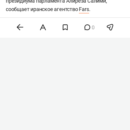
президиума парламента Алиреза Салими,
сообщает иранское агентство
Fars
.
0
Фото: «БИЗНЕС Online»
Документ, получивший название