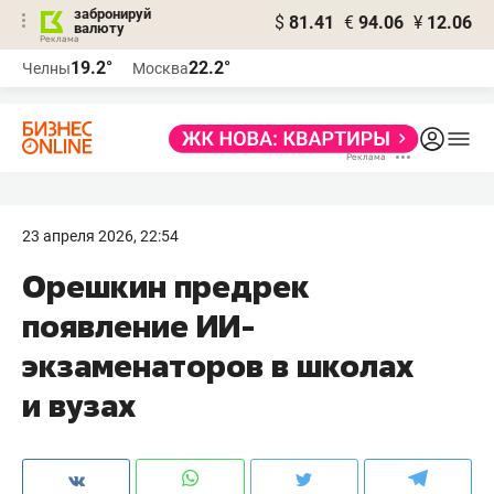
забронируй
$
81.41
€
94.06
¥
12.06
валюту
19.2°
22.2°
Челны
Москва
23 апреля 2026, 22:54
Орешкин предрек
появление ИИ-
экзаменаторов в школах
и вузах