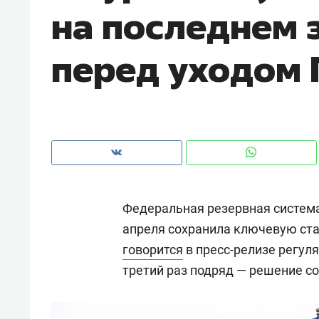
на последнем 
рынки, почему надо знать аксакал
чем интересен Оман?
перед уходом 
Федеральная резервная система
апреля сохранила ключевую став
говорится
в пресс-релизе регул
Рекомендуем
Рекоме
третий раз подряд — решение с
Оставить шум за волной: как
Психо
строят тишину в казанском
«Дире
ЖК «Заря»
когда 