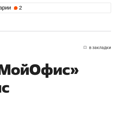
арии
2
в закладки
«МойОфис»
ис