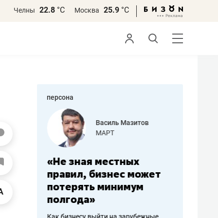
22.8
°С
25.9
°С
Челны
Москва
персона
еменова
Василь Мазитов
»
МАРТ
а: работа
«Не зная местных
«Мне лу
ечься
правил, бизнес может
не зара
вствовать
потерять минимум
чем пот
полгода»
репутац
пошиву
Как бизнесу выйти на зарубежные
Владелец от