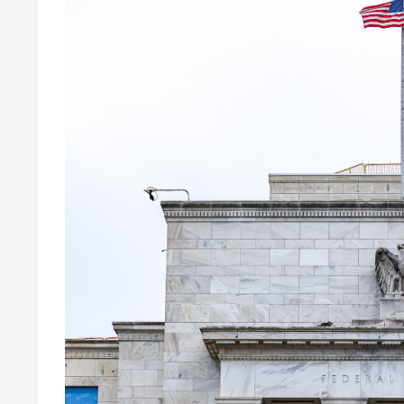
свою 
стрес