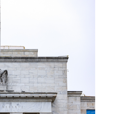
сверхнагрузку
для меня это челлендж
сом»