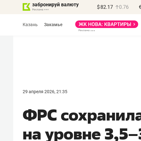
забронируй валюту
$
82.17
0.76
Казань
Закамье
Василь Мазитов
МАРТ
29 апреля 2026, 21:35
«Не зная местных
ФРС сохранила
правил, бизнес может
потерять минимум
на уровне 3,5
полгода»
Как бизнесу выйти на зарубежные