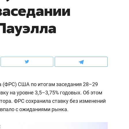
заседании
ов и
о трехкратном росте цен, дотошных
школьной формы о конт
клиентах и чудных запросах мастеров
налогах и развитии без 
Пауэлла
 (ФРС) США по итогам заседания 28–29
ку на уровне 3,5–3,75% годовых. Об этом
ятора. ФРС сохранила ставку без изменений
ндуем
Рекомендуем
овпало с ожиданиями рынка.
терапевт «Фороса»:
Дизайнер-прораб Ната
кторский невроз» –
Наседкина: «Ремонт вм
человек не считает
с мебелью за 2 миллион