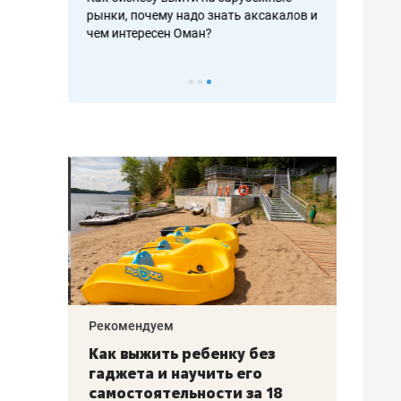
рафакте,
рынки, почему надо знать аксакалов и
о трехкратно
кредитов
чем интересен Оман?
клиентах и ч
Рекомендуем
Рекоме
лья
Как выжить ребенку без
Салих
есте
гаджета и научить его
«Если
а –
самостоятельности за 18
с мин