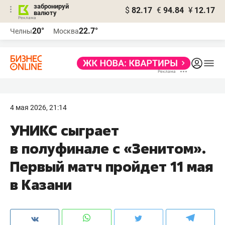
забронируй
$
82.17
€
94.84
¥
12.17
валюту
20°
22.7°
Челны
Москва
4 мая 2026, 21:14
УНИКС сыграет
в полуфинале с «Зенитом».
Первый матч пройдет 11 мая
в Казани