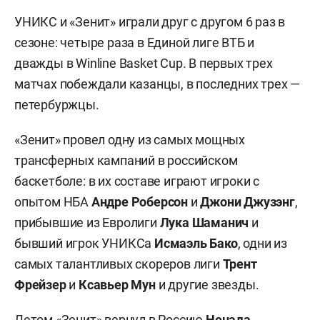
УНИКС и «Зенит» играли друг с другом 6 раз в
сезоне: четыре раза в Единой лиге ВТБ и
дважды в Winline Basket Cup. В первых трех
матчах побеждали казанцы, в последних трех —
петербуржцы.
«Зенит» провел одну из самых мощных
трансферных кампаний в российском
баскетболе: в их составе играют игроки с
опытом НБА
Андре Роберсон
и
Джони Джузэнг
,
прибывшие из Евролиги
Лука Шаманич
и
бывший игрок УНИКСа
Исмаэль Бако
, одни из
самых талантливых скореров лиги
Трент
Фрейзер
и
Ксавьер Мун
и другие звезды.
Летом «Зенит» вернул в Россию
Ненада