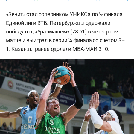
«Зенит» стал соперником УНИКСа по ½ финала
Единой лиги ВТБ. Петербуржцы одержали
победу над «Уралмашем» (78:61) в четвертом
матче и выиграл в серии ¼ финала со счетом 3–
1. Казанцы ранее одолели МБА-МАИ 3–0.