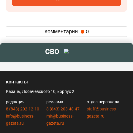
Комментарии
0
СВО
контакты
Казань, Лобачевского 10, корпус 2
редакция
реклама
отдел персонала
8 (843) 202-12-10
8 (843) 203-48-47
staff@business-
info@business-
mir@business-
gazeta.ru
gazeta.ru
gazeta.ru