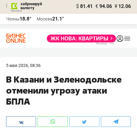
забронируй
$
81.41
€
94.06
¥
12.06
валюту
18.8°
21.1°
Челны
Москва
5 мая 2026, 08:36
В Казани и Зеленодольске
отменили угрозу атаки
БПЛА