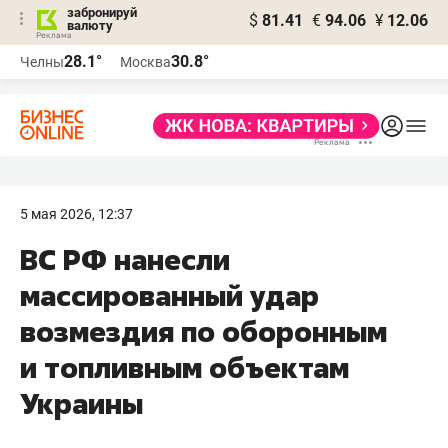
забронируй
$
81.41
€
94.06
¥
12.06
валюту
28.1°
30.8°
Челны
Москва
5 мая 2026, 12:37
ВС РФ нанесли
массированный удар
возмездия по оборонным
и топливным объектам
Украины