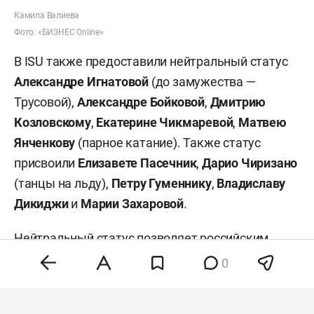
Камила Валиева
Фото: «БИЗНЕС Online»
В ISU также предоставили нейтральный статус
Александре Игнатовой
(до замужества —
Трусовой),
Александре Бойковой
,
Дмитрию
Козловскому
,
Екатерине Чикмаревой
,
Матвею
Янченкову
(парное катание). Также статус
присвоили
Елизавете Пасечник
,
Дарио Чиризано
(танцы на льду),
Петру Гуменнику
,
Владиславу
Дикиджи
и
Марии Захаровой
.
Нейтральный статус позволяет российским
спортсменам участвовать в международных
0
соревнованиях под эгидой ISU без
представления России. При этом они не могут