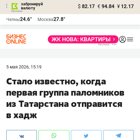
забронируй
$
82.17
€
94.84
¥
12.17
валюту
24.6°
27.8°
Челны
Москва
5 мая 2026, 15:19
Стало известно, когда
первая группа паломников
из Татарстана отправится
в хадж