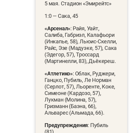
5 мая. Стадион «Эмирейтс»
1:0 — Сака, 45
«Арсенал»
: Райя, Уайт,
Салиба, Габриэл, Калафьори
(Инкапье, 58), Льюис-Скелли,
Райс, Эзе (Мадуэке, 57), Сака
(Эдегор, 57), Троссард
(Мартинелли, 83), Дьёкереш.
«Атлетико»
: Облак, Руджери,
Ганцко, Пубиль, Ле Норман
(Серлот, 57), Льоренте, Коке,
Симеоне (Кардозо, 57),
Лукман (Молина, 57),
Гризманн (Баэна, 66),
Альварес (Альмада, 66).
Предупреждения
: Пубиль
(81)