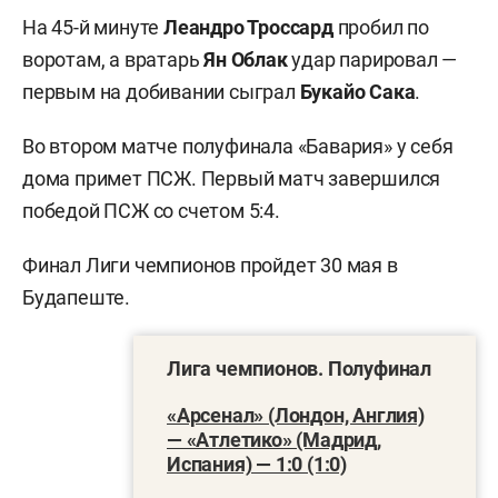
На 45-й минуте
Леандро Троссард
пробил по
воротам, а вратарь
Ян Облак
удар парировал —
первым на добивании сыграл
Букайо Сака
.
Во втором матче полуфинала «Бавария» у себя
дома примет ПСЖ. Первый матч завершился
победой ПСЖ со счетом 5:4.
Финал Лиги чемпионов пройдет 30 мая в
Будапеште.
Лига чемпионов. Полуфинал
«Арсенал» (Лондон, Англия)
— «Атлетико» (Мадрид,
Испания) — 1:0 (1:0)