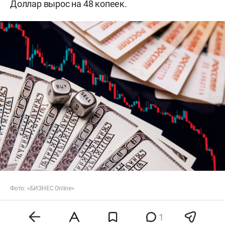
Доллар вырос на 48 копеек.
Фото: «БИЗНЕС Online»
Согласно
данным
регулятора, официальный
1
курс евро составит 94,06 рубля, что на 0,87 рубля