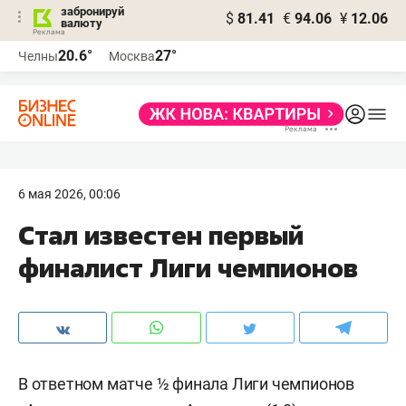
забронируй
$
81.41
€
94.06
¥
12.06
валюту
20.6°
27°
Челны
Москва
6 мая 2026, 00:06
Стал известен первый
финалист Лиги чемпионов
В ответном матче ½ финала Лиги чемпионов