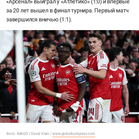
«Арсенал» выиграл у «Атлетико» (1:0) и впервые
за 20 лет вышел в финал турнира. Первый матч
завершился вничью (1:1).
Фото: IMAGO / David Klein /
www.globallookpress.com