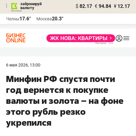
забронируй
$
82.17
€
94.84
¥
12.17
валюту
17.6°
20.3°
Челны
Москва
6 мая 2026, 13:00
Минфин РФ спустя почти
год вернется к покупке
валюты и золота – на фоне
этого рубль резко
укрепился