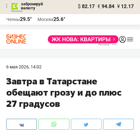
забронируй
$
82.17
€
94.84
¥
12.17
валюту
29.5°
25.6°
Челны
Москва
6 мая 2026, 14:02
Завтра в Татарстане
обещают грозу и до плюс
27 градусов