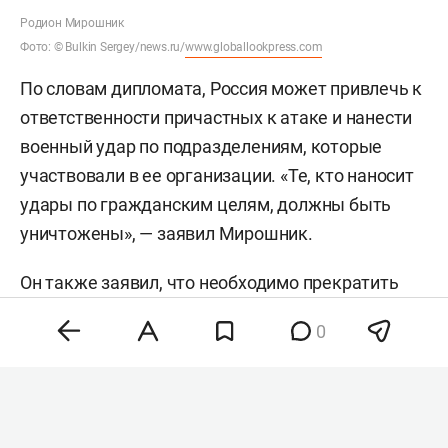
Родион Мирошник
Фото: © Bulkin Sergey/news.ru/
www.globallookpress.com
По словам дипломата, Россия может привлечь к
ответственности причастных к атаке и нанести
военный удар по подразделениям, которые
участвовали в ее организации. «Те, кто наносит
удары по гражданским целям, должны быть
уничтожены», — заявил Мирошник.
Он также заявил, что необходимо прекратить
поставки Украине вооружения, которое, по его
0
словам, используется для атак, а логистику
таких поставок — нарушить. Мирошник добавил,
что оба варианта ответа могут применить
независимо друг от друга, и заявил, что страны,