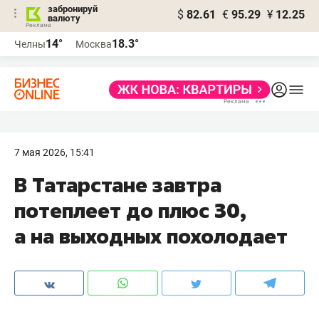
забронируй
$
82.61
€
95.29
¥
12.25
валюту
14°
18.3°
Челны
Москва
7 мая 2026, 15:41
В Татарстане завтра
потеплеет до плюс 30,
а на выходных похолодает