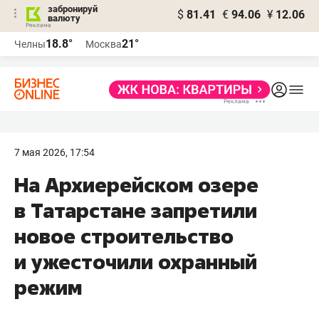
забронируй
$
81.41
€
94.06
¥
12.06
валюту
18.8°
21°
Челны
Москва
7 мая 2026, 17:54
На Архиерейском озере
в Татарстане запретили
новое строительство
и ужесточили охранный
режим