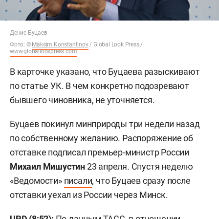
Денис Буцаев
Фото: ©
Maksim Konstantinov
/ Global Look Press /
www.globallookpress.com
В карточке указано, что Буцаева разыскивают
по статье УК. В чем конкретно подозревают
бывшего чиновника, не уточняется.
Буцаев покинул минприроды три недели назад
по собственному желанию. Распоряжение об
отставке подписал премьер-министр России
Михаил Мишустин
23 апреля. Спустя неделю
«Ведомости»
писали
, что Буцаев сразу после
отставки уехал из России через Минск.
UPD (8:52):
По данным
ТАСС
, в отношении