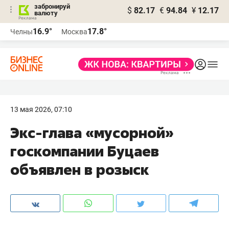
забронируй
$
82.17
€
94.84
¥
12.17
валюту
16.9°
17.8°
Челны
Москва
13 мая 2026, 07:10
Экс-глава «мусорной»
госкомпании Буцаев
объявлен в розыск