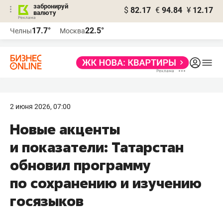
забронируй
$
82.17
€
94.84
¥
12.17
валюту
17.7°
22.5°
Челны
Москва
2 июня 2026, 07:00
Новые акценты
и показатели: Татарстан
обновил программу
по сохранению и изучению
госязыков