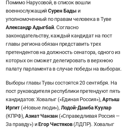
Помимо Нарусовой, в список вошли
военнослужащий
Сурен Бады
и
уполномоченный по правам человека в Туве
Александр Адыгбай
. Согласно
законодательству, каждый кандидат на пост
главы региона обязан представить трех
претендентов на должность сенатора, одного из
которых он сможет делегировать в верхнюю
палату парламента в случае победы на выборах.
Выборы главы Тувы состоятся 20 сентября. На
пост руководителя республики претендуют пять
кандидатов: Ховалыг («Единая Россия»),
Артыш
Иргит
(«Новые люди»),
Лодой-Дамба Куулар
(КПРФ),
Азиат Чанзан
(«Справедливая Россия —
За правду») и
Егор Чистяков
(ЛДПР). Ховалыг