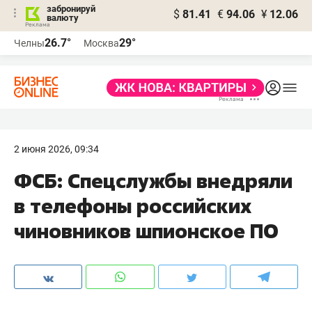
забронируй
$
81.41
€
94.06
¥
12.06
валюту
26.7°
29°
Челны
Москва
2 июня 2026, 09:34
ФСБ: Спецслужбы внедряли
в телефоны российских
чиновников шпионское ПО