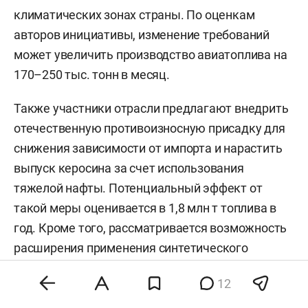
климатических зонах страны. По оценкам
авторов инициативы, изменение требований
может увеличить производство авиатоплива на
170–250 тыс. тонн в месяц.
Также участники отрасли предлагают внедрить
отечественную противоизносную присадку для
снижения зависимости от импорта и нарастить
выпуск керосина за счет использования
тяжелой нафты. Потенциальный эффект от
такой меры оценивается в 1,8 млн т топлива в
год. Кроме того, рассматривается возможность
расширения применения синтетического
компонента GTL, который производится из
12
природного газа. Такое топливо отличается
более низким содержанием серы и