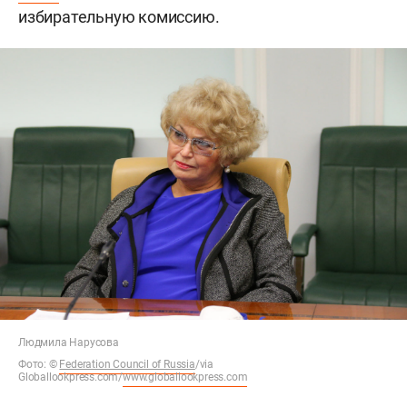
избирательную комиссию.
Людмила Нарусова
Фото:
©
Federation Council of Russia
/via
Globallookpress.com/
www.globallookpress.com