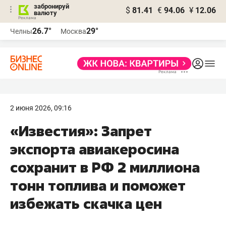
забронируй
$
81.41
€
94.06
¥
12.06
валюту
26.7°
29°
Челны
Москва
2 июня 2026, 09:16
«Известия»: Запрет
экспорта авиакеросина
сохранит в РФ 2 миллиона
тонн топлива и поможет
избежать скачка цен