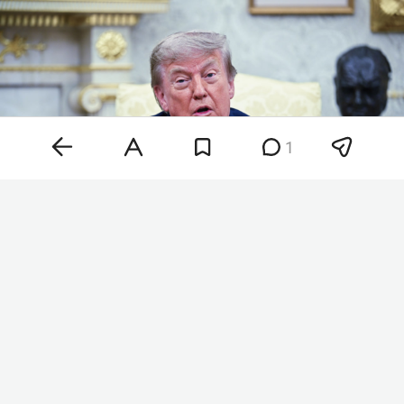
1
Фото: ©
AdMedia
/ AdMedia /
www.globallookpress.com
По данным газеты, утечки не дают Трампу покоя
уже несколько недель. На этом фоне президент
распорядился провести новое внутреннее