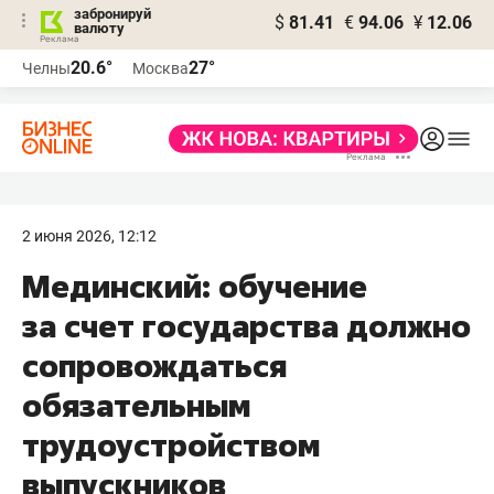
забронируй
$
81.41
€
94.06
¥
12.06
валюту
20.6°
27°
Челны
Москва
2 июня 2026, 12:12
Мединский: обучение
за счет государства должно
сопровождаться
обязательным
трудоустройством
выпускников