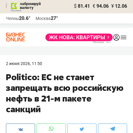
забронируй
$
81.41
€
94.06
¥
12.06
валюту
20.6°
27°
Челны
Москва
2 июня 2026, 11:50
Politico: ЕС не станет
запрещать всю российскую
нефть в 21-м пакете
санкций