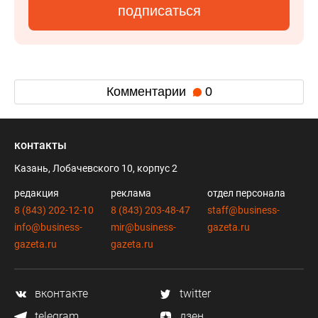
подписаться
Комментарии
0
контакты
Казань, Лобачевского 10, корпус 2
редакция
реклама
отдел персонала
8 (843) 202-12-10
8 (843) 203-48-47
staff@business-
info@business-
mir@business-
gazeta.ru
gazeta.ru
gazeta.ru
вконтакте
twitter
telegram
дзен