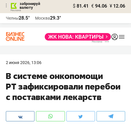
забронируй
$
81.41
€
94.06
¥
12.06
валюту
28.5°
29.3°
Челны
Москва
2 июня 2026, 13:06
В системе онкопомощи
РТ зафиксировали перебои
с поставками лекарств