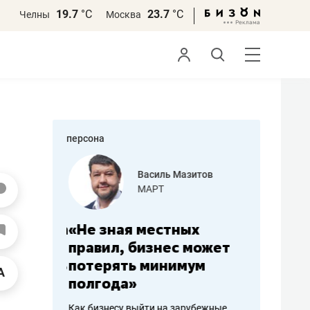
19.7
°С
23.7
°С
Челны
Москва
персона
еменова
Василь Мазитов
»
МАРТ
а: работа
«Не зная местных
«Мне лу
ечься
правил, бизнес может
не зара
вствовать
потерять минимум
чем пот
полгода»
репутац
пошиву
Как бизнесу выйти на зарубежные
Владелец от