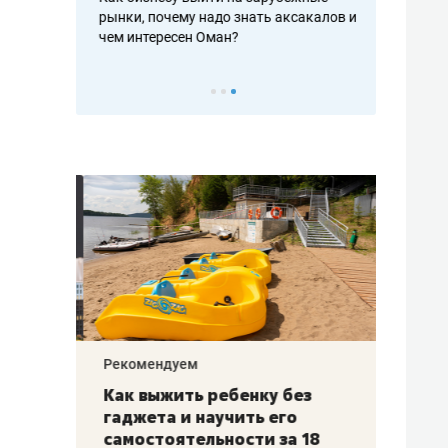
рафакте,
рынки, почему надо знать аксакалов и
о трехкратно
кредитов
чем интересен Оман?
клиентах и ч
Рекомендуем
Рекоме
лья
Как выжить ребенку без
Салих
есте
гаджета и научить его
«Если
а –
самостоятельности за 18
с мин