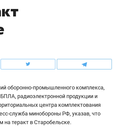
акт
ов и
о трехкратном росте цен, дотошных
школьной формы о конт
клиентах и чудных запросах мастеров
налогах и развитии без 
е
тий оборонно-промышленного комплекса,
 БПЛА, радиоэлектронной продукции и
территориальных центра комплектования
ндуем
Рекомендуем
есс-служба минобороны РФ, указав, что
терапевт «Фороса»:
Дизайнер-прораб Ната
 на теракт в Старобельске.
кторский невроз» –
Наседкина: «Ремонт вм
человек не считает
с мебелью за 2 миллион