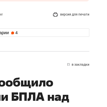
er
версия для печати
арии
4
в закладки
сообщило
ии БПЛА над