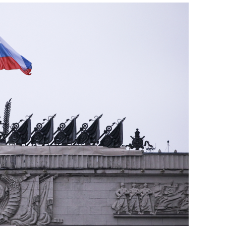
сверхнагрузку
для меня это челлендж
сом»