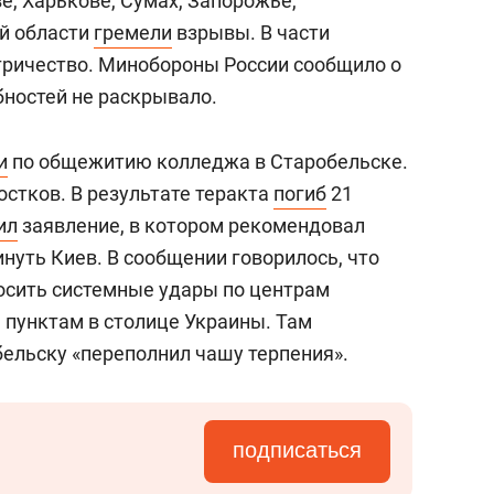
е, Харькове, Сумах, Запорожье,
й области
гремели
взрывы. В части
тричество. Минобороны России сообщило о
бностей не раскрывало.
и
по общежитию колледжа в Старобельске.
остков. В результате теракта
погиб
21
ил
заявление, в котором рекомендовал
нуть Киев. В сообщении говорилось, что
осить системные удары по центрам
пунктам в столице Украины. Там
бельску «переполнил чашу терпения».
подписаться