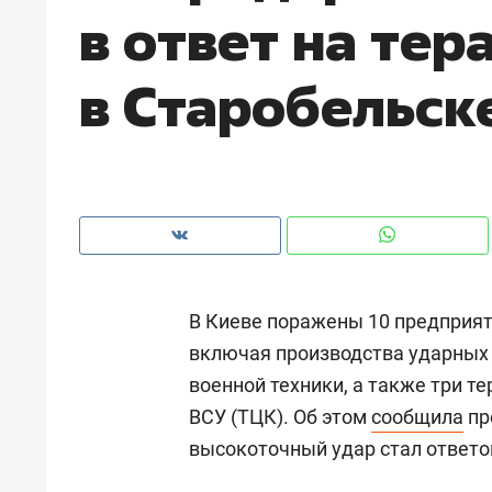
в ответ на тер
рынки, почему надо знать аксакал
чем интересен Оман?
в Старобельск
В Киеве поражены 10 предприя
включая производства ударных
военной техники, а также три 
Рекомендуем
Рекоме
ВСУ (ТЦК). Об этом
сообщила
пр
Оставить шум за волной: как
Психо
высокоточный удар стал ответом
строят тишину в казанском
«Дире
ЖК «Заря»
когда 