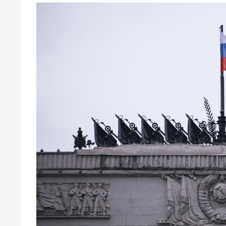
свою 
стрес