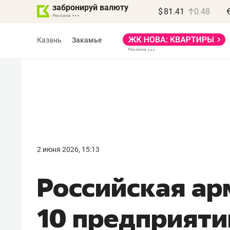
забронируй валюту
$
81.41
0.48
Казань
Закамье
Василь Мазитов
МАРТ
2 июня 2026, 15:13
«Не зная местных
Российская ар
правил, бизнес может
потерять минимум
10 предприяти
полгода»
Как бизнесу выйти на зарубежные