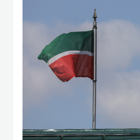
свою 
стрес