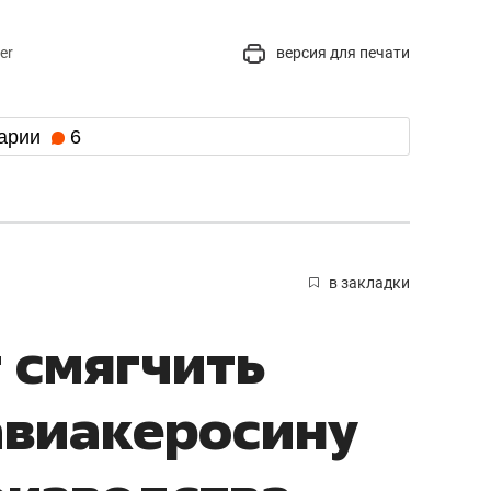
er
версия для печати
арии
6
в закладки
т смягчить
авиакеросину