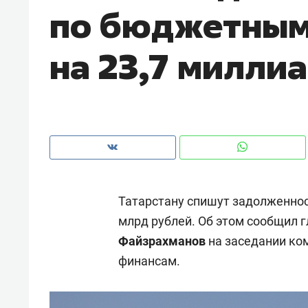
по бюджетным
рынки, почему надо знать аксакал
чем интересен Оман?
на 23,7 милли
Татарстану спишут задолженнос
млрд рублей. Об этом сообщил 
Файзрахманов
на заседании ком
Рекомендуем
Рекоме
финансам.
Оставить шум за волной: как
Психо
строят тишину в казанском
«Дире
ЖК «Заря»
когда 