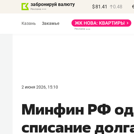
забронируй валюту
$
81.41
0.48
Казань
Закамье
Василь Мазитов
МАРТ
2 июня 2026, 15:10
«Не зная местных
Минфин РФ од
правил, бизнес может
потерять минимум
списание долг
полгода»
Как бизнесу выйти на зарубежные