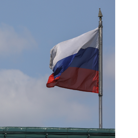
сверхнагрузку
для меня это челлендж
сом»