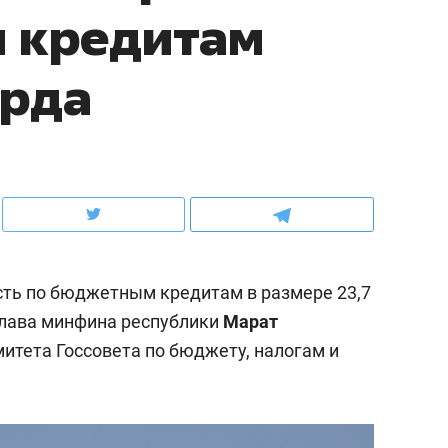
 кредитам
ов и
о трехкратном росте цен, дотошных
школьной формы о конт
клиентах и чудных запросах мастеров
налогах и развитии без 
арда
ть по бюджетным кредитам в размере 23,7
глава минфина республики
Марат
итета Госсовета по бюджету, налогам и
ндуем
Рекомендуем
терапевт «Фороса»:
Дизайнер-прораб Ната
кторский невроз» –
Наседкина: «Ремонт вм
человек не считает
с мебелью за 2 миллион