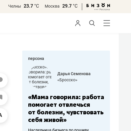
23.7
°С
29.7
°С
Челны
Москва
персона
бодец
Дарья Семенова
 решения»
«Бросско»
«Мама говорила: работа
«Не зна
вообще,
помогает отвлечься
правил,
от болезни, чувствовать
потерят
себя живой»
полгода
ирмы
Наследница бизнеса по пошиву
Как бизнесу 