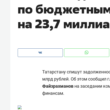
по бюджетным
на 23,7 милли
Татарстану спишут задолженнос
млрд рублей. Об этом сообщил 
Файзрахманов
на заседании ком
Рекомендуем
Рекоме
финансам.
а»:
Дизайнер-прораб Наталья
Как в
 –
Наседкина: «Ремонт вместе
гаджет
ет
с мебелью за 2 миллиона –
самос