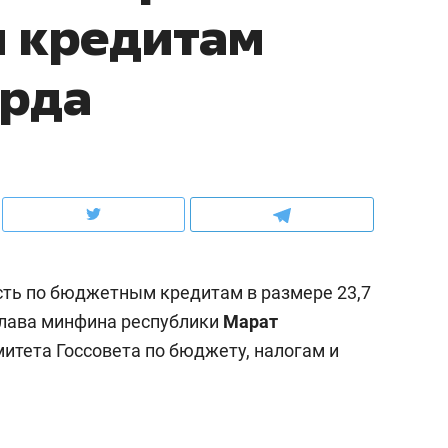
 кредитам
рынки, почему надо знать аксакалов и
о трехкратном росте це
чем интересен Оман?
клиентах и чудных запр
арда
ть по бюджетным кредитам в размере 23,7
глава минфина республики
Марат
итета Госсовета по бюджету, налогам и
ндуем
Рекомендуем
ыжить ребенку без
Салих хазрат Ибрагимо
а и научить его
«Если меня не услышат
тоятельности за 18
с минбара – буду обра