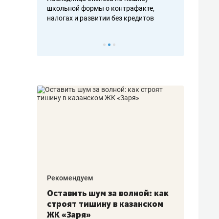
н, дотошных
школьной формы о контрафакте,
рынки, почем
осах мастеров
налогах и развитии без кредитов
чем интересе
Рекомендуем
Рекоме
в:
Оставить шум за волной: как
Падел
строят тишину в казанском
ниндз
щаться
ЖК «Заря»
стал 