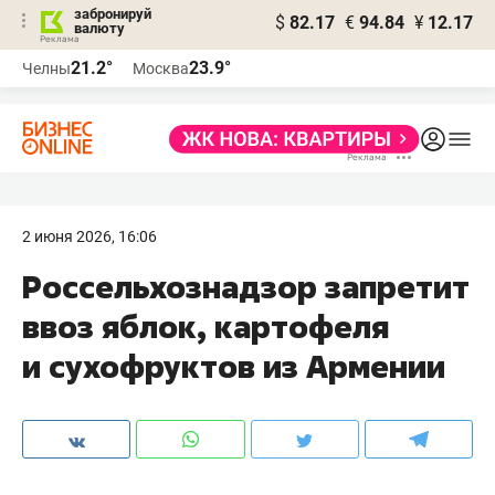
забронируй
$
82.17
€
94.84
¥
12.17
валюту
21.2°
23.9°
Челны
Москва
2 июня 2026, 16:06
Россельхознадзор запретит
ввоз яблок, картофеля
и сухофруктов из Армении