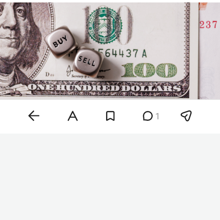
1
Фото: «БИЗНЕС Online»
Аналитик ФГ «Финам»
Александр Потавин
подчеркнул, что рубль непрерывно слабеет уже
две недели, а с начала июля пара USD/RUB