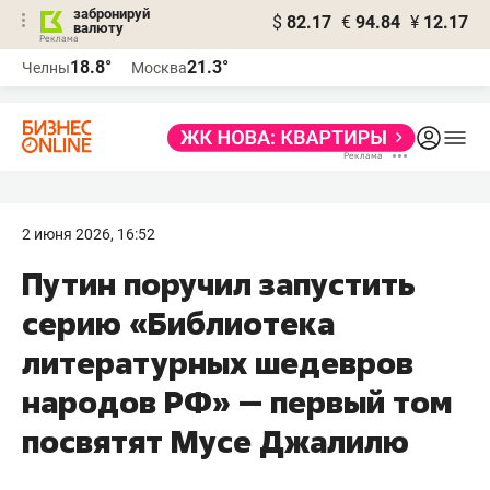
забронируй
$
82.17
€
94.84
¥
12.17
валюту
18.8°
21.3°
Челны
Москва
2 июня 2026, 16:52
Путин поручил запустить
серию «Библиотека
литературных шедевров
народов РФ» — первый том
посвятят Мусе Джалилю