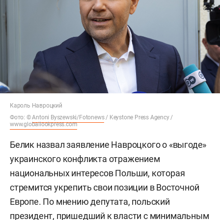
Кароль Навроцкий
Фото: ©
Antoni Byszewski/Fotonews
/ Keystone Press Agency /
www.globallookpress.com
Белик назвал заявление Навроцкого о «выгоде»
украинского конфликта отражением
национальных интересов Польши, которая
стремится укрепить свои позиции в Восточной
Европе. По мнению депутата, польский
президент, пришедший к власти с минимальным