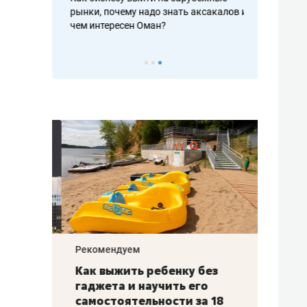
рафакте,
рынки, почему надо знать аксакалов и
о трехкратно
кредитов
чем интересен Оман?
клиентах и ч
Рекомендуем
Рекоме
лья
Как выжить ребенку без
Салих
есте
гаджета и научить его
«Если
а –
самостоятельности за 18
с мин