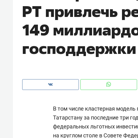
РТ привлечь р
рынки, почему надо знать аксакал
чем интересен Оман?
149 миллиардо
господдержки
В том числе кластерная модель
Рекомендуем
Рекоме
Татарстану за последние три г
Падел, фитнес, танцы и даже
Психо
федеральных льготных инвестиц
ниндзя-зал: как ТРЦ «Франт»
«Дире
стал Меккой для любителей
когда 
на круглом столе в Совете Фед