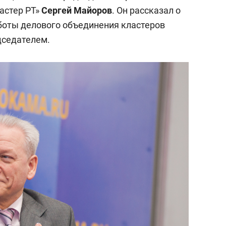
сверхнагрузку
для меня это челлендж
астер РТ»
Сергей Майоров
. Он рассказал о
сом»
боты делового объединения кластеров
дседателем.