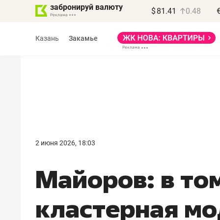
забронируй валюту
$
81.41
0.48
Казань
Закамье
Василь Мазитов
МАРТ
2 июня 2026, 18:03
«Не зная местных
Майоров: в то
правил, бизнес может
потерять минимум
кластерная мо
полгода»
Как бизнесу выйти на зарубежные