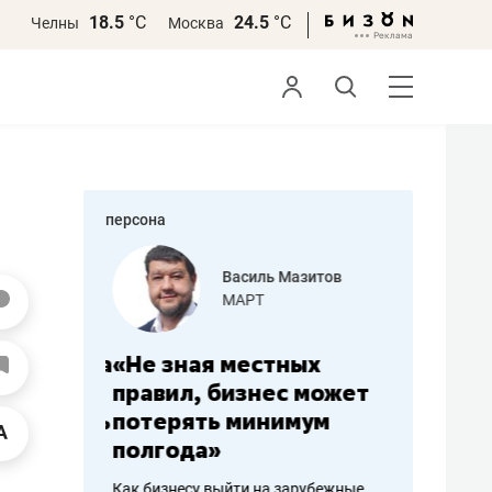
18.5
°С
24.5
°С
Челны
Москва
персона
еменова
Василь Мазитов
»
МАРТ
а: работа
«Не зная местных
«Мне лу
ечься
правил, бизнес может
не зара
вствовать
потерять минимум
чем пот
полгода»
репутац
пошиву
Как бизнесу выйти на зарубежные
Владелец от