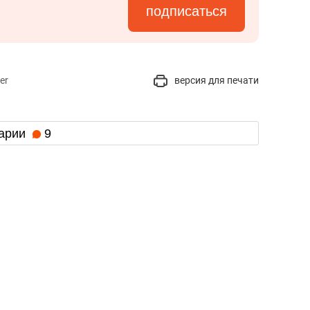
подписаться
er
версия для печати
арии
9