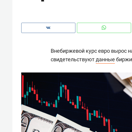
рынки, почему надо знать аксакал
чем интересен Оман?
Внебиржевой курс евро вырос на 
свидетельствуют
данные
биржи
Рекомендуем
Рекоме
Падел, фитнес, танцы и даже
Психо
ниндзя-зал: как ТРЦ «Франт»
«Дире
стал Меккой для любителей
когда 