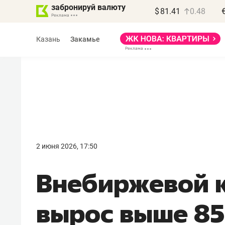
забронируй валюту
$
81.41
0.48
Казань
Закамье
Василь Мазитов
МАРТ
2 июня 2026, 17:50
«Не зная местных
Внебиржевой к
правил, бизнес может
потерять минимум
вырос выше 85
полгода»
Как бизнесу выйти на зарубежные