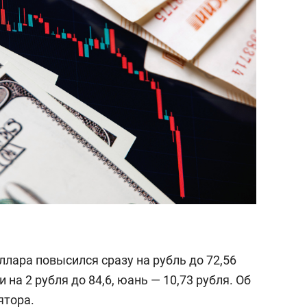
сверхнагрузку
для меня это челлендж
сом»
лара повысился сразу на рубль до 72,56
 на 2 рубля до 84,6, юань — 10,73 рубля. Об
ятора.