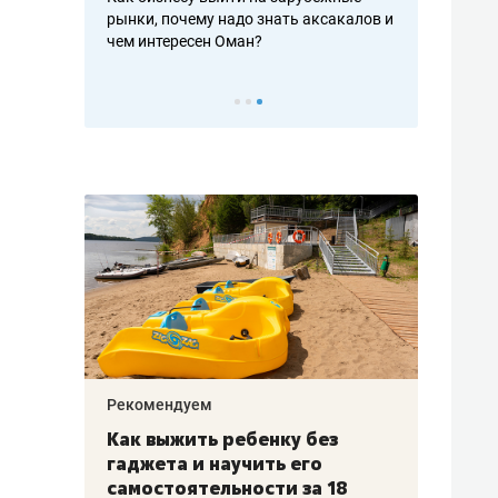
рафакте,
рынки, почему надо знать аксакалов и
о трехкратно
кредитов
чем интересен Оман?
клиентах и ч
Рекомендуем
Рекоме
лья
Как выжить ребенку без
Салих
есте
гаджета и научить его
«Если
а –
самостоятельности за 18
с мин