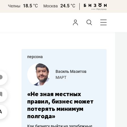
18.5
°С
24.5
°С
Челны
Москва
персона
еменова
Василь Мазитов
»
МАРТ
а: работа
«Не зная местных
«Мне лу
ечься
правил, бизнес может
не зара
вствовать
потерять минимум
чем пот
полгода»
репутац
пошиву
Как бизнесу выйти на зарубежные
Владелец от