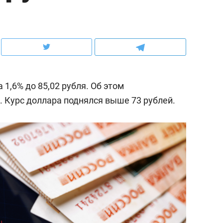
ов и
о трехкратном росте цен, дотошных
школьной формы о конт
клиентах и чудных запросах мастеров
налогах и развитии без 
1,6% до 85,02 рубля. Об этом
. Курс
доллара поднялся выше 73 рублей.
ндуем
Рекомендуем
терапевт «Фороса»:
Дизайнер-прораб Ната
кторский невроз» –
Наседкина: «Ремонт вм
человек не считает
с мебелью за 2 миллион