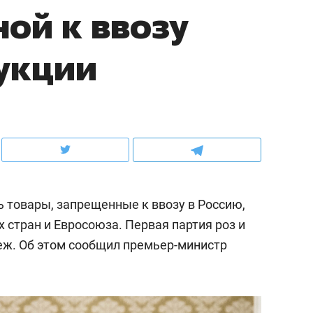
ной к ввозу
ов и
о трехкратном росте цен, дотошных
школьной формы о конт
клиентах и чудных запросах мастеров
налогах и развитии без 
укции
 товары, запрещенные к ввозу в Россию,
 стран и Евросоюза. Первая партия роз и
еж. Об этом сообщил премьер-министр
ндуем
Рекомендуем
терапевт «Фороса»:
Дизайнер-прораб Ната
кторский невроз» –
Наседкина: «Ремонт вм
человек не считает
с мебелью за 2 миллион