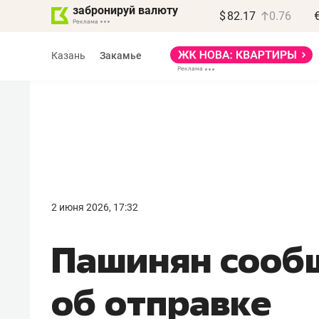
забронируй валюту
$
82.17
0.76
Казань
Закамье
Василь Мазитов
МАРТ
2 июня 2026, 17:32
«Не зная местных
Пашинян сооб
правил, бизнес может
потерять минимум
об отправке
полгода»
Как бизнесу выйти на зарубежные