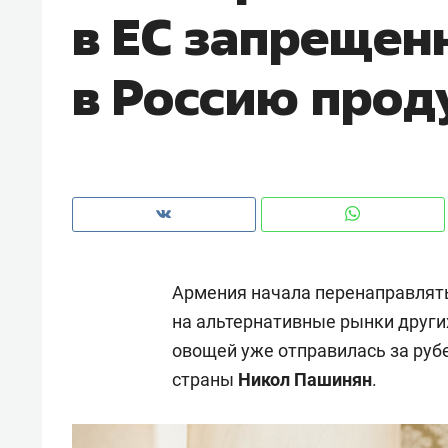
в ЕС запрещен
рынки, почему надо знать аксакал
чем интересен Оман?
в Россию прод
Армения начала перенаправлять
на альтернативные рынки других
овощей уже отправилась за руб
Рекомендуем
Рекоме
страны
Никол Пашинян
.
Оставить шум за волной: как
Психо
строят тишину в казанском
«Дире
ЖК «Заря»
когда 