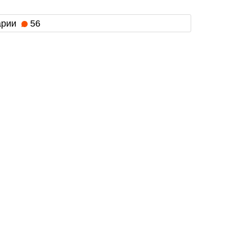
арии
56