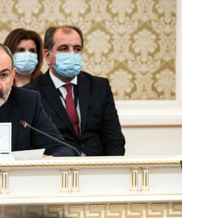
сверхнагрузку
для меня это челлендж
сом»