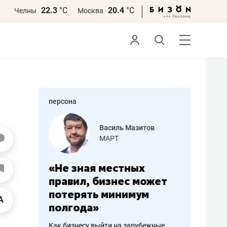
22.3
°С
20.4
°С
Челны
Москва
персона
еменова
Василь Мазитов
»
МАРТ
а: работа
«Не зная местных
«Мне лу
ечься
правил, бизнес может
не зара
вствовать
потерять минимум
чем пот
полгода»
репутац
пошиву
Как бизнесу выйти на зарубежные
Владелец от