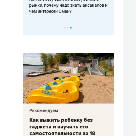
рафакте,
рынки, почему надо знать аксакалов и
о трехкратно
кредитов
чем интересен Оман?
клиентах и ч
Рекомендуем
Рекоме
лья
Как выжить ребенку без
Салих
есте
гаджета и научить его
«Если
а –
самостоятельности за 18
с мин