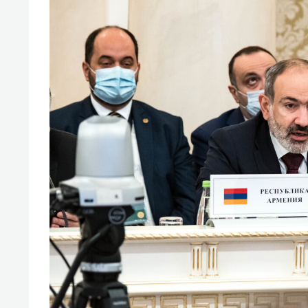
свою 
стрес