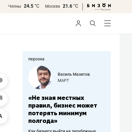
24.5
°С
21.6
°С
Челны
Москва
персона
еменова
Василь Мазитов
»
МАРТ
а: работа
«Не зная местных
«Мне лу
ечься
правил, бизнес может
не зара
вствовать
потерять минимум
чем пот
полгода»
репутац
пошиву
Как бизнесу выйти на зарубежные
Владелец от