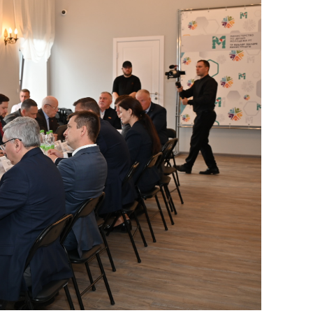
сверхнагрузку
для меня это челлендж
сом»