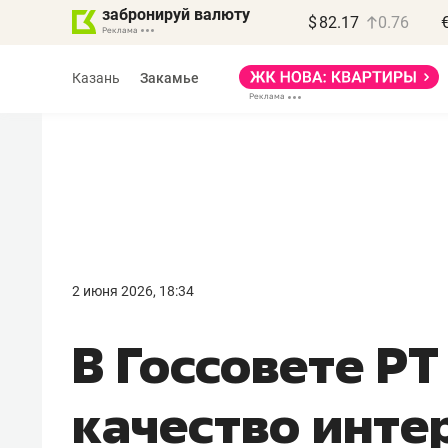
забронируй валюту
$
82.17
0.76
Казань
Закамье
Василь Мазитов
МАРТ
2 июня 2026, 18:34
«Не зная местных
В Госсовете РТ
правил, бизнес может
потерять минимум
качество инте
полгода»
Как бизнесу выйти на зарубежные