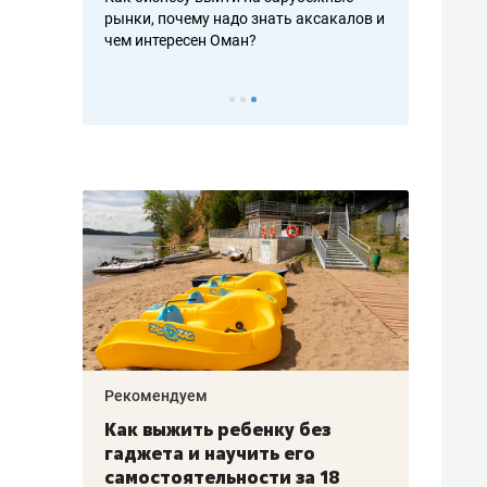
рафакте,
рынки, почему надо знать аксакалов и
о трехкратно
кредитов
чем интересен Оман?
клиентах и ч
Рекомендуем
Рекоме
лья
Как выжить ребенку без
Салих
есте
гаджета и научить его
«Если
а –
самостоятельности за 18
с мин