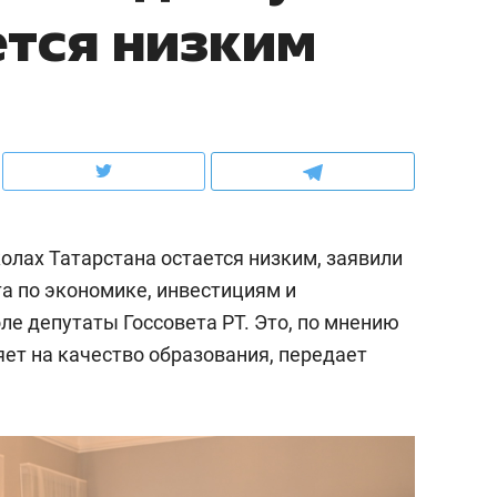
ется низким
ов и
о трехкратном росте цен, дотошных
школьной формы о конт
клиентах и чудных запросах мастеров
налогах и развитии без 
олах Татарстана остается низким, заявили
а по экономике, инвестициям и
ле депутаты Госсовета РТ. Это, по мнению
ет на качество образования, передает
ндуем
Рекомендуем
терапевт «Фороса»:
Дизайнер-прораб Ната
кторский невроз» –
Наседкина: «Ремонт вм
человек не считает
с мебелью за 2 миллион