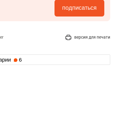
подписаться
er
версия для печати
арии
6