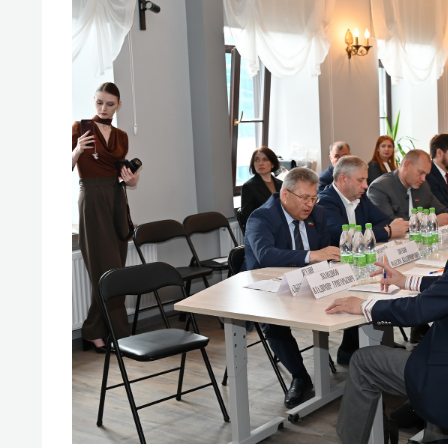
свою 
стрес