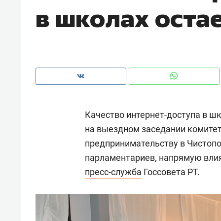
в школах оста
рынки, почему надо знать аксакал
чем интересен Оман?
Качество интернет-доступа в шк
на выездном заседании комитет
предпринимательству в Чистопо
парламентариев, напрямую влия
пресс-служба
Госсовета РТ.
Рекомендуем
Рекоме
Оставить шум за волной: как
Психо
строят тишину в казанском
«Дире
ЖК «Заря»
когда 