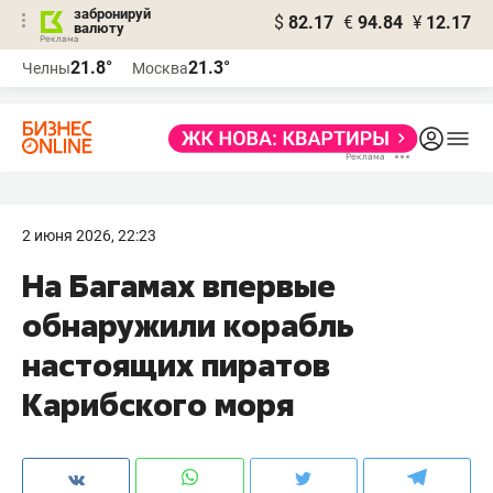
забронируй
$
82.17
€
94.84
¥
12.17
валюту
21.8°
21.3°
Челны
Москва
2 июня 2026, 22:23
На Багамах впервые
обнаружили корабль
настоящих пиратов
Карибского моря