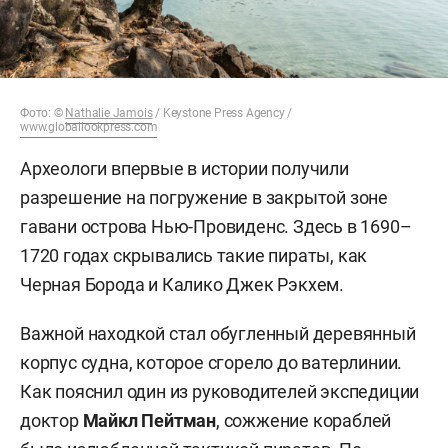
Фото: ©
Nathalie Jamois
/ Keystone Press Agency /
www.globallookpress.com
Археологи впервые в истории получили
разрешение на погружение в закрытой зоне
гавани острова Нью-Провиденс. Здесь в 1690–
1720 годах скрывались такие пираты, как
Черная Борода и Калико Джек Рэкхем.
Важной находкой стал обугленный деревянный
корпус судна, которое сгорело до ватерлинии.
Как пояснил один из руководителей экспедиции
доктор
Майкл Пейтман
, сожжение кораблей