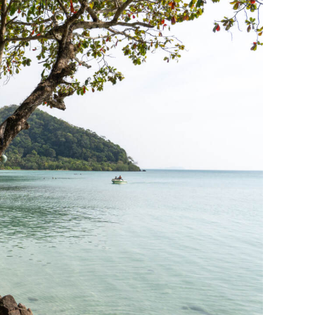
сверхнагрузку
для меня это челлендж
сом»