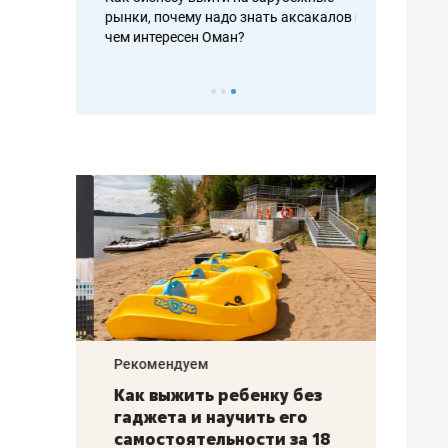
рафакте,
рынки, почему надо знать аксакалов и
о трехкратно
кредитов
чем интересен Оман?
клиентах и ч
Рекомендуем
Рекоме
лья
Как выжить ребенку без
Салих
есте
гаджета и научить его
«Если
а –
самостоятельности за 18
с мин