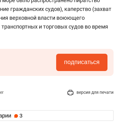
м море было распространено пиратство
ние гражданских судов), каперство (захват
ения верховной власти воюющего
а транспортных и торговых судов во время
подписаться
er
версия для печати
арии
3