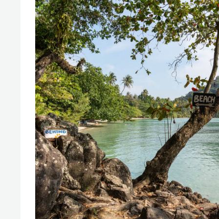
свою 
стрес