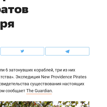
ратов
ов и
о трехкратном росте цен, дотошных
школьной формы о конт
клиентах и чудных запросах мастеров
налогах и развитии без 
оря
ли 6 затонувших кораблей, три из них
тства». Экспедиция New Providence Pirates
 свидетельства существования настоящих
ндуем
Рекомендуем
том сообщает
The Guardian
.
терапевт «Фороса»:
Дизайнер-прораб Ната
кторский невроз» –
Наседкина: «Ремонт вм
человек не считает
с мебелью за 2 миллион