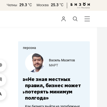
29.3
°С
25.3
°С
Челны
Москва
персона
еменова
Василь Мазитов
»
МАРТ
а: работа
«Не зная местных
«Мне лу
ечься
правил, бизнес может
не зара
вствовать
потерять минимум
чем пот
полгода»
репутац
пошиву
Как бизнесу выйти на зарубежные
Владелец от