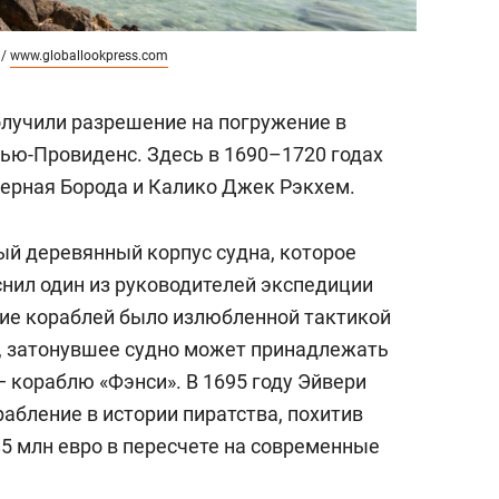
 /
www.globallookpress.com
олучили разрешение на погружение в
Нью-Провиденс. Здесь в 1690–1720 годах
Черная Борода и Калико Джек Рэкхем.
ый деревянный корпус судна, которое
снил один из руководителей экспедиции
ие кораблей было излюбленной тактикой
, затонувшее судно может принадлежать
 кораблю «Фэнси». В 1695 году Эйвери
абление в истории пиратства, похитив
85 млн евро в пересчете на современные