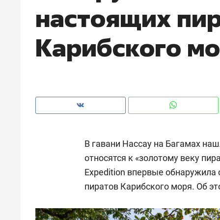
настоящих пи
рынки, почему надо знать аксакал
чем интересен Оман?
Карибского м
В гавани Нассау на Багамах наш
относятся к «золотому веку пира
Expedition впервые обнаружила
Рекомендуем
Рекоме
пиратов Карибского моря. Об э
Оставить шум за волной: как
Психо
строят тишину в казанском
«Дире
ЖК «Заря»
когда 