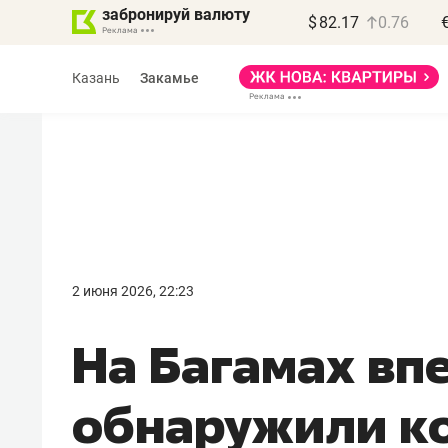
забронируй валюту
$
82.17
0.76
Казань
Закамье
Василь Мазитов
МАРТ
2 июня 2026, 22:23
«Не зная местных
На Багамах вп
правил, бизнес может
потерять минимум
обнаружили к
полгода»
Как бизнесу выйти на зарубежные