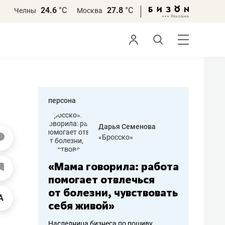
24.6
°С
27.8
°С
Челны
Москва
персона
бодец
Дарья Семенова
 решения»
«Бросско»
«Мама говорила: работа
«Не зна
вообще,
помогает отвлечься
правил,
от болезни, чувствовать
потерят
себя живой»
полгода
ирмы
Наследница бизнеса по пошиву
Как бизнесу 