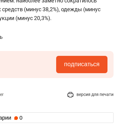
ением: наиболее заметно сократилось
средств (минус 38,2%), одежды (минус
укции (минус 20,3%).
ь
подписаться
er
версия для печати
арии
0