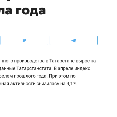
ла года
рынки, почему надо знать аксакалов и
о трехкратном росте це
чем интересен Оман?
клиентах и чудных запр
нного производства в Татарстане вырос на
 данные
Татарстанстата
. В апреле индекс
прелем прошлого года. При этом по
ая активность снизилась на 9,1%.
ндуем
Рекомендуем
ыжить ребенку без
Салих хазрат Ибрагимо
а и научить его
«Если меня не услышат
тоятельности за 18
с минбара – буду обра