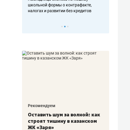
н, дотошных
школьной формы о контрафакте,
рынки, почем
осах мастеров
налогах и развитии без кредитов
чем интересе
Рекомендуем
Рекоме
в:
Оставить шум за волной: как
Психо
строят тишину в казанском
«Дире
щаться
ЖК «Заря»
когда