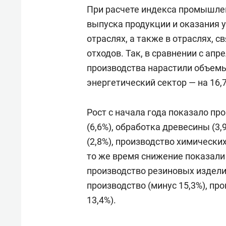
для меня это челлендж!»
дней
При расчете индекса промышле
выпуска продукции и оказания 
отраслях, а также в отраслях, 
отходов. Так, в сравнении с ап
производства нарастили объемы
энергетический сектор — на 16,
Рост с начала года показало п
(6,6%), обработка древесины (3,
(2,8%), производство химических
то же время снижение показали 
производство резиновых издели
производство (минус 15,3%), пр
13,4%).