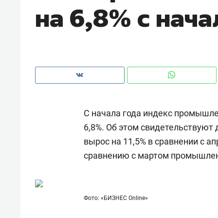
на 6,8% с нача
С начала года индекс промышле
6,8%. Об этом свидетельствуют
вырос на 11,5% в сравнении с а
сравнению с мартом промышленн
Рекомендуем
Рекоме
а»:
Дизайнер-прораб Наталья
Как в
Фото: «БИЗНЕС Online»
 –
Наседкина: «Ремонт вместе
гаджет
ет
с мебелью за 2 миллиона –
самос