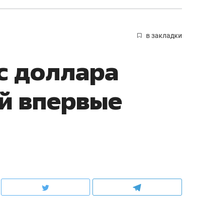
в закладки
с доллара
й впервые