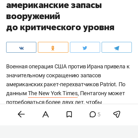
американские запасы
вооружений
до критического уровня
Военная операция США против Ирана привела к
значительному сокращению запасов
американских ракет-перехватчиков Patriot. По
данным
The New York Times
, Пентагону может
потребоваться более двух лет, чтобы
восполнить запасы более чем 1,5 тыс.
5
использованных перехватчиков. Сейчас в
распоряжении США остается менее 1,7 тыс.
таких ракет.