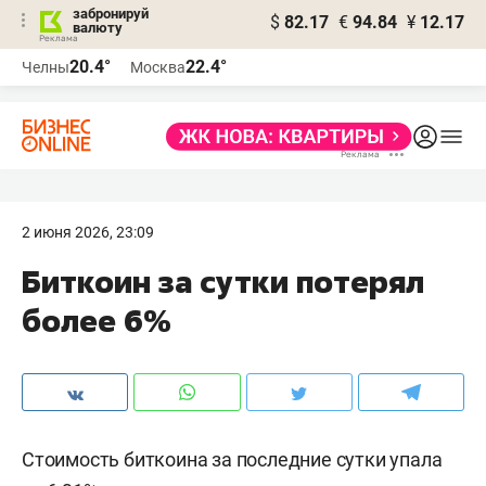
забронируй
$
82.17
€
94.84
¥
12.17
валюту
20.4°
22.4°
Челны
Москва
2 июня 2026, 23:09
Биткоин за сутки потерял
более 6%
Стоимость биткоина за последние сутки упала