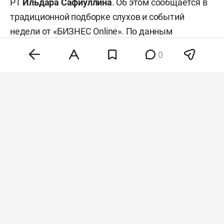
РТ
Ильдара Сафиуллина
. Об этом сообщается в
традиционной подборке слухов и событий
недели от «БИЗНЕС Online». По данным
источников нашего издания, генерал-майор в
0
ближайшее время переходит на службу в
министерство обороны России.