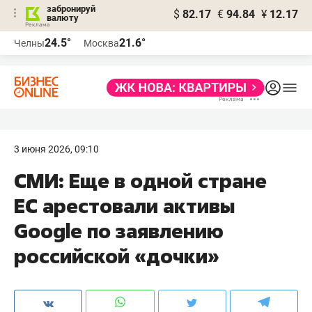
забронируй
$
82.17
€
94.84
¥
12.17
валюту
24.5°
21.6°
Челны
Москва
3 июня 2026, 09:10
СМИ: Еще в одной стране
ЕС арестовали активы
Google по заявлению
российской «дочки»