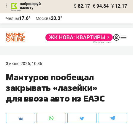
забронируй
$
82.17
€
94.84
¥
12.17
валюту
17.6°
20.3°
Челны
Москва
3 июня 2026, 10:36
Мантуров пообещал
закрывать «лазейки»
для ввоза авто из ЕАЭС