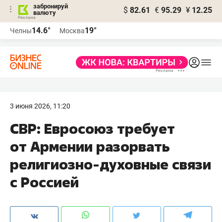
забронируй
$
82.61
€
95.29
¥
12.25
валюту
14.6°
19°
Челны
Москва
3 июня 2026, 11:20
СВР: Евросоюз требует
от Армении разорвать
религиозно-духовные связи
с Россией