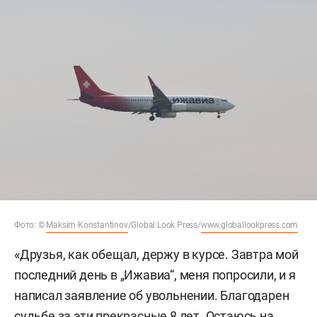
Фото: ©
Maksim Konstantinov
/Global Look Press/
www.globallookpress.com
«Друзья, как обещал, держу в курсе. Завтра мой
последний день в „Ижавиа“, меня попросили, и я
написал заявление об увольнении. Благодарен
судьбе за эти прекрасные 8 лет. Остаюсь на