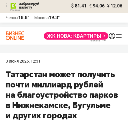
забронируй
$
81.41
€
94.06
¥
12.06
валюту
18.8°
19.3°
Челны
Москва
3 июня 2026, 12:31
Татарстан может получить
почти миллиард рублей
на благоустройство парков
в Нижнекамске, Бугульме
и других городах