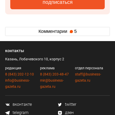
подписаться
Комментарии
5
контакты
Казань, Лобачевского 10, корпус 2
редакция
реклама
отдел персонала
8 (843) 202-12-10
8 (843) 203-48-47
staff@business-
info@business-
mir@business-
gazeta.ru
gazeta.ru
gazeta.ru
вконтакте
twitter
telegram
дзен