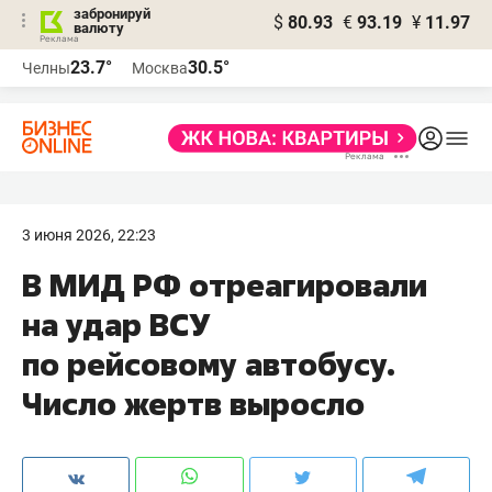
забронируй
$
80.93
€
93.19
¥
11.97
валюту
23.7°
30.5°
Челны
Москва
3 июня 2026, 22:23
В МИД РФ отреагировали
на удар ВСУ
по рейсовому автобусу.
Число жертв выросло