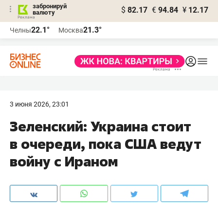
забронируй
$
82.17
€
94.84
¥
12.17
валюту
22.1°
21.3°
Челны
Москва
3 июня 2026, 23:01
Зеленский: Украина стоит
в очереди, пока США ведут
войну с Ираном