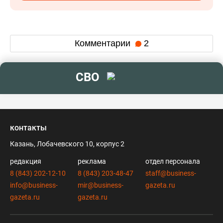
Комментарии
2
СВО
контакты
Казань, Лобачевского 10, корпус 2
редакция
реклама
отдел персонала
8 (843) 202-12-10
8 (843) 203-48-47
staff@business-
info@business-
mir@business-
gazeta.ru
gazeta.ru
gazeta.ru