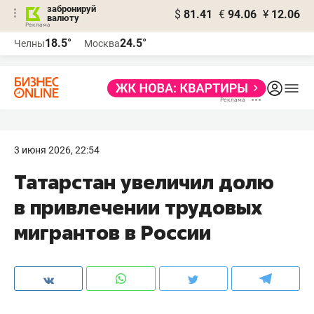
забронируй
$
81.41
€
94.06
¥
12.06
валюту
18.5°
24.5°
Челны
Москва
3 июня 2026, 22:54
Татарстан увеличил долю
в привлечении трудовых
мигрантов в России