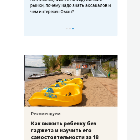
рафакте,
рынки, почему надо знать аксакалов и
о трехкратно
кредитов
чем интересен Оман?
клиентах и ч
Рекомендуем
Рекоме
лья
Как выжить ребенку без
Салих
есте
гаджета и научить его
«Если
а –
самостоятельности за 18
с мин