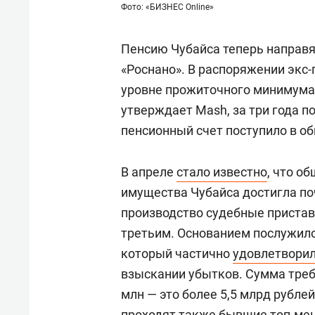
Фото: «БИЗНЕС Online»
Пенсию Чубайса теперь направя
«Роснано». В распоряжении экс
уровне прожиточного минимума 
утверждает Mash, за три года п
пенсионный счет поступило в об
В апреле
стало известно
, что о
имущества Чубайса достигла по
производство судебные пристав
третьим. Основанием послужил
который частично
удовлетвори
взыскании убытков. Сумма треб
млн — это более 5,5 млрд рубле
проходят также бывшие топ-м