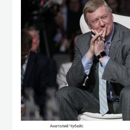
свою 
стрес
Анатолий Чубайс