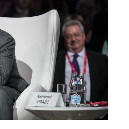
сверхнагрузку
для меня это челлендж
сом»