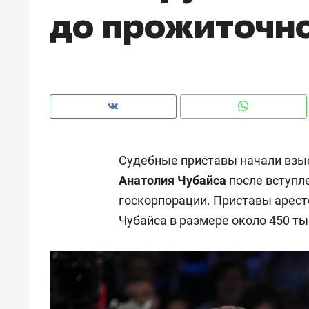
до прожиточн
рынки, почему надо знать аксакал
чем интересен Оман?
Судебные приставы начали взыс
Анатолия Чубайса
после вступле
госкорпорации. Приставы аресто
Чубайса в размере около 450 ты
Рекомендуем
Рекоме
Оставить шум за волной: как
Психо
строят тишину в казанском
«Дире
ЖК «Заря»
когда 