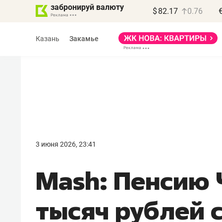
забронируй валюту
$
82.17
0.76
Казань
Закамье
Василь Мазитов
МАРТ
3 июня 2026, 23:41
«Не зная местных
Mash: Пенсию 
правил, бизнес может
потерять минимум
тысяч рублей 
полгода»
Как бизнесу выйти на зарубежные