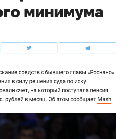
ого минимума
ов и
о трехкратном росте цен, дотошных
школьной формы о конт
клиентах и чудных запросах мастеров
налогах и развитии без 
кание средств с бывшего главы «Роснано»
ния в силу решения суда по иску
вали счет, на который поступала пенсия
с. рублей в месяц. Об этом сообщает
Mash
.
ндуем
Рекомендуем
терапевт «Фороса»:
Дизайнер-прораб Ната
кторский невроз» –
Наседкина: «Ремонт вм
человек не считает
с мебелью за 2 миллион