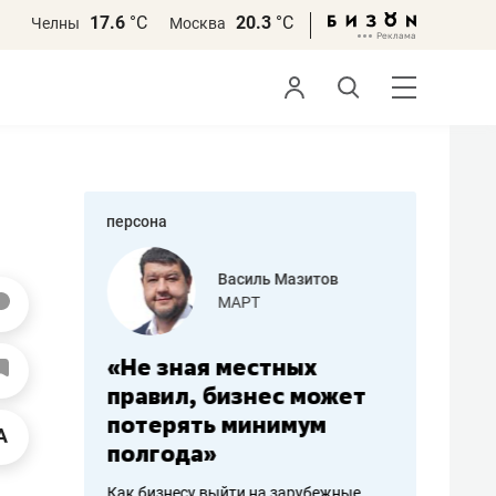
17.6
°С
20.3
°С
Челны
Москва
персона
еменова
Василь Мазитов
»
МАРТ
а: работа
«Не зная местных
«Мне лу
ечься
правил, бизнес может
не зара
вствовать
потерять минимум
чем пот
полгода»
репутац
пошиву
Как бизнесу выйти на зарубежные
Владелец от