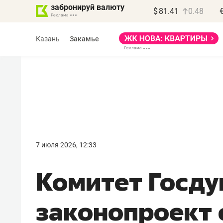
забронируй валюту
$
81.41
0.48
Казань
Закамье
Василь Мазитов
МАРТ
7 июля 2026, 12:33
«Не зная местных
Комитет Госд
правил, бизнес может
потерять минимум
законопроект 
полгода»
Как бизнесу выйти на зарубежные