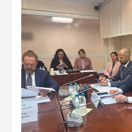
спорта
свою 
стрес