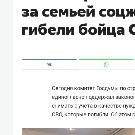
за семьей соц
рынки, почему надо знать аксакал
чем интересен Оман?
гибели бойца 
Сегодня комитет Госдумы по ст
единогласно поддержал законоп
снимать с учета в качестве ну
Рекомендуем
Рекоме
СВО, которые погибли. Об этом 
Падел, фитнес, танцы и даже
Психо
ниндзя-зал: как ТРЦ «Франт»
«Дире
стал Меккой для любителей
когда 