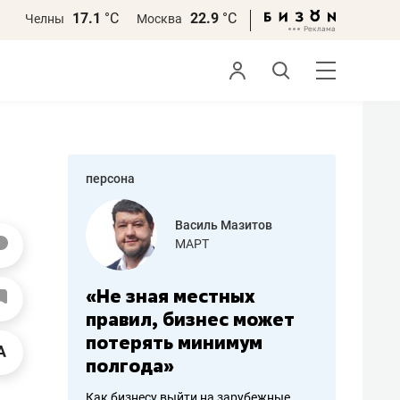
17.1
°С
22.9
°С
Челны
Москва
персона
еменова
Василь Мазитов
»
МАРТ
а: работа
«Не зная местных
«Мне лу
ечься
правил, бизнес может
не зара
вствовать
потерять минимум
чем пот
полгода»
репутац
пошиву
Как бизнесу выйти на зарубежные
Владелец от