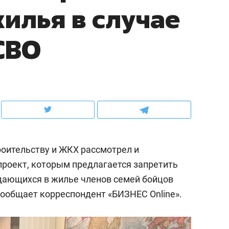
жилья в случае
ов и
о трехкратном росте цен, дотошных
школьной формы о конт
клиентах и чудных запросах мастеров
налогах и развитии без 
СВО
роительству и ЖКХ рассмотрел и
роект, которым предлагается запретить
ждающихся в жилье членов семей бойцов
ндуем
Рекомендуем
сообщает корреспондент «БИЗНЕС Online».
терапевт «Фороса»:
Дизайнер-прораб Ната
кторский невроз» –
Наседкина: «Ремонт вм
человек не считает
с мебелью за 2 миллион