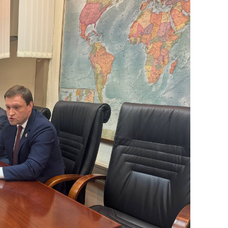
сверхнагрузку
для меня это челлендж
сом»