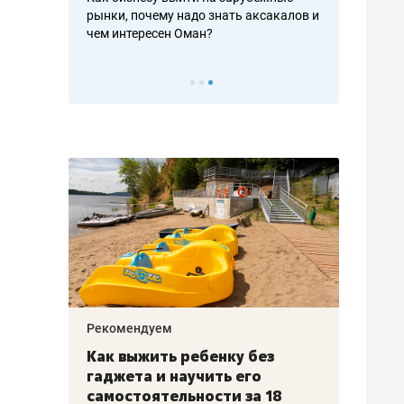
рафакте,
рынки, почему надо знать аксакалов и
о трехкратно
кредитов
чем интересен Оман?
клиентах и ч
Рекомендуем
Рекоме
лья
Как выжить ребенку без
Салих
есте
гаджета и научить его
«Если
а –
самостоятельности за 18
с мин