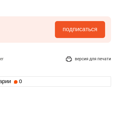
подписаться
er
версия для печати
арии
0