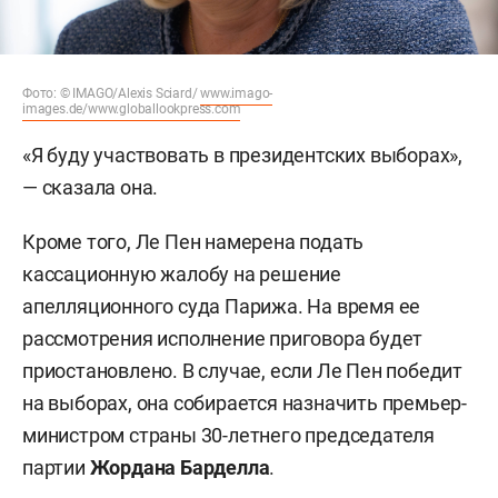
Фото: © IMAGO/Alexis Sciard/
www.imago-
images.de/www.globallookpress.com
«Я буду участвовать в президентских выборах»,
— сказала она.
Кроме того, Ле Пен намерена подать
кассационную жалобу на решение
апелляционного суда Парижа. На время ее
рассмотрения исполнение приговора будет
приостановлено. В случае, если Ле Пен победит
на выборах, она собирается назначить премьер-
министром страны 30-летнего председателя
партии
Жордана Барделла
.