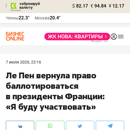
забронируй
$
82.17
€
94.84
¥
12.17
валюту
22.3°
20.4°
Челны
Москва
7 июля 2026, 23:16
Ле Пен вернула право
баллотироваться
в президенты Франции:
«Я буду участвовать»